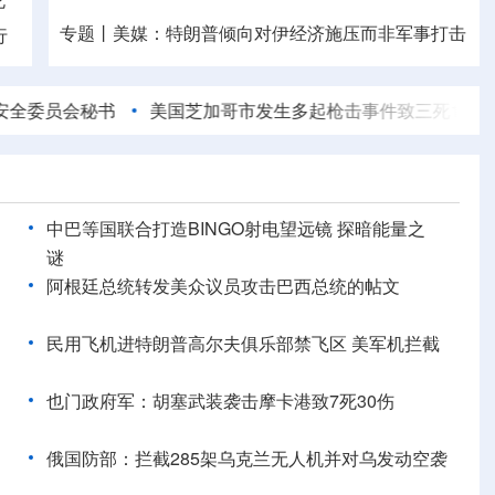
专题丨
美媒：特朗普倾向对伊经济施压而非军事打击
行
速查，7月流行计算机病毒当心中招
会秘书
美国芝加哥市发生多起枪击事件致三死10伤
伊朗
7月CPI同比上涨0.5%
如何看待当前物价运行态势
中巴等国联合打造BINGO射电望远镜 探暗能量之
谜
阿根廷总统转发美众议员攻击巴西总统的帖文
民用飞机进特朗普高尔夫俱乐部禁飞区 美军机拦截
也门政府军：胡塞武装袭击摩卡港致7死30伤
俄国防部：拦截285架乌克兰无人机并对乌发动空袭