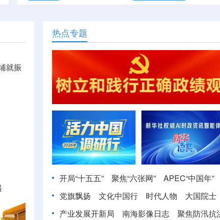
热点专题
铺就振
开局“十五五”
聚焦“六张网”
APEC“中国年”
遇
党旗飘扬
文化中国行
时代人物
大国院士
产业发展开新局
南海影像日志
聚焦防汛抗