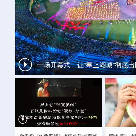
文化奇遇记丨课本上的名曲跃然
在开放创新合作中促进共同繁荣
一场开幕式，让“塞上湖城”彻底出
谁说中国人造不出自己的芯片？
直击狂风暴雨下的台风“白海豚”登陆核
微电影《他要娶我》揭电诈话术套路
唠“科”话丨