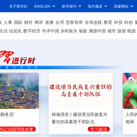
关于新华社
ENGLISH
新华报刊
地方频道
承建网站
政
人事
国际
财经
网评
港澳
台湾
思客智库
全球连线
教育
科技
科创
生活
信息化
数字经济
学术中国
乡村振兴
银龄
溯源中国
城市
旅游
能源
的勤务员”
铸魂强党丨建设堪当民族复兴
人民
重任的高素质干部队伍
相承
书记治国理政故事
学习新语