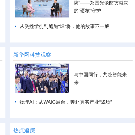
防”——郑国光谈防灾减灾
的“硬核”守护
从受挫学徒到船舶“焊“将，他的故事不一般
新华网科技观察
与中国同行，共赴智能未
来
物理AI：从WAIC展台，奔赴真实产业“战场”
热点追踪