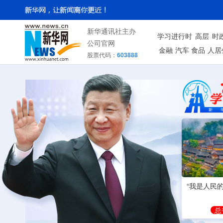
新华通讯社主办
学习进行时
高层
时
公司官网
金融
汽车
食品
人居
股票代码：
603888
“我是人民
总