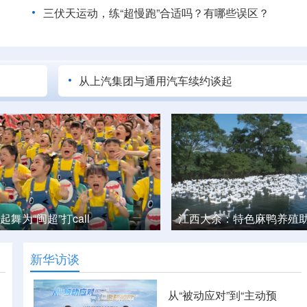
三伏天运动，练“超慢跑”合适吗？有哪些误区？
从上汽集团与通用汽车续约谈起
：特色麻鸭养殖助增收
日喀则：高原生态“林卡” 
新华访谈
从“被动应对”到“主动预