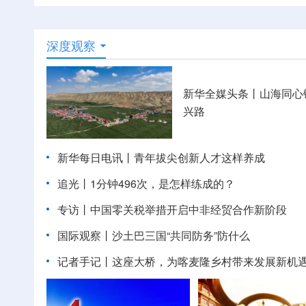
深度观察
新华全媒头条丨
山海同心
兴路
新华每日电讯丨
青年拔尖创新人才这样养成
追光丨
1分钟496次，是怎样练成的？
专访丨中国零关税举措开启中非经贸合作新阶段
国际观察丨
沙土巴三国“共同防务”防什么
记者手记丨这座大桥，为喀麦隆乡村带来发展新机