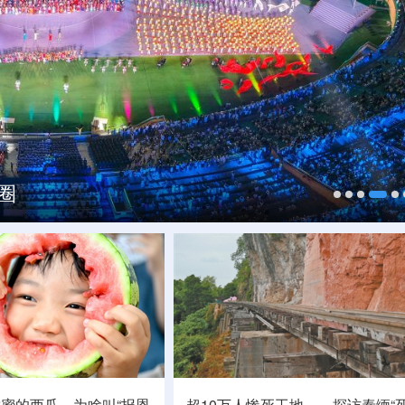
眼前，沉浸式感受千年乐声
圈
心区
甜蜜的西瓜，为啥叫“报恩
超10万人惨死工地——探访泰缅“