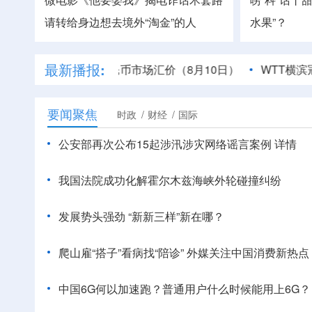
请转给身边想去境外“淘金”的人
水果”？
最新播报:
和平计划
人民币市场汇价（8月10日）
WTT横滨冠军赛
要闻聚焦
时政
财经
国际
公安部再次公布15起涉汛涉灾网络谣言案例
详情
我国法院成功化解霍尔木兹海峡外轮碰撞纠纷
发展势头强劲 “新新三样”新在哪？
爬山雇“搭子”看病找“陪诊” 外媒关注中国消费新热点
中国6G何以加速跑？普通用户什么时候能用上6G？