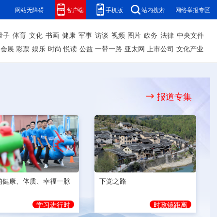
网站无障碍
客户端
手机版
站内搜索
网络举报专区
量子
体育
文化
书画
健康
军事
访谈
视频
图片
政务
法律
中央文件
会展
彩票
娱乐
时尚
悦读
公益
一带一路
亚太网
上市公司
文化产业
报道专集
的健康、体质、幸福一脉
下党之路
学习进行时
时政镜距离