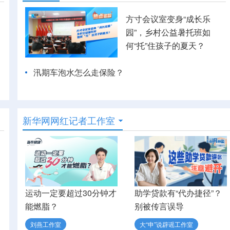
方寸会议室变身“成长乐
园”，乡村公益暑托班如
何“托”住孩子的夏天？
汛期车泡水怎么走保险？
新华网网红记者工作室
运动一定要超过30分钟才
助学贷款有“代办捷径”？
能燃脂？
别被传言误导
刘燕工作室
大“申”说辟谣工作室