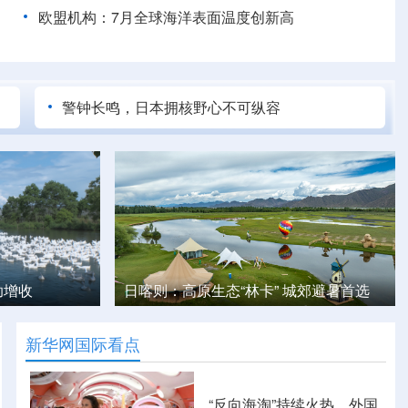
欧盟机构：7月全球海洋表面温度创新高
警钟长鸣，日本拥核野心不可纵容
城郊避暑首选
千年王陵以美学破圈
新华网国际看点
“反向海淘”持续火热，外国