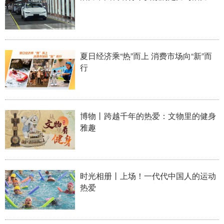
山东
河南
湖北
湖南
广东
广西
海南
重庆
四川
贵州
云南
西藏
夏日经济乘“热”而上 消费市场向“新”而
陕西
甘肃
青海
宁夏
行
新疆
内蒙古
黑龙江
博物丨跨越千年的热爱：文物里的健身
多语种频道
雅趣
English
Español
Français
عربى
Русский язык
日本語
한국어
时光相册丨上场！一代代中国人的运动
热爱
Deutsch
Português