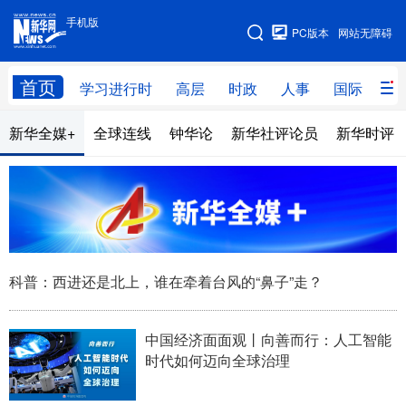
手机版
手机版
PC版本
网站无障碍
网站地图
首页
学习进行时
高层
时政
人事
国际
财
新华全媒+
全球连线
钟华论
新华社评论员
新华时评
学习进行时
高层
时政
人事
国际
财经
网评
港澳
台湾
思客智库
全球连线
教育
科技
科创
量子
体育
科普：西进还是北上，谁在牵着台风的“鼻子”走？
文化
书画
健康
军事
访谈
视频
图片
政务
中国经济面面观丨向善而行：人工智能
时代如何迈向全球治理
法律
中央文件
金融
汽车
食品
人居
信息化
数字经济