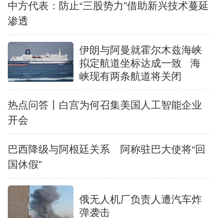
中方代表：防止“三股势力”借助新兴技术蔓延
渗透
辽宁
吉林
上海
江苏
浙江
安徽
福建
江西
伊朗与阿曼就霍尔木兹海峡
拟定航道坐标达成一致
海
山东
河南
湖北
湖南
峡现有两条航道将关闭
广东
广西
海南
重庆
热点问答丨白宫为何召集美国人工智能企业
开会
四川
贵州
云南
西藏
陕西
甘肃
青海
宁夏
巴西降级与阿根廷关系 阿称驻巴大使将“回
国休假”
新疆
内蒙古
黑龙江
俄无人机厂负责人遭汽车炸
弹袭击
多语种频道