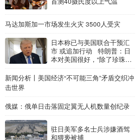
首测40摄氏度以上气温
马达加斯加一市场发生火灾 3500人受灾
日本称已与美国联合干预汇
市 或追加行动
特朗普：日
本对美国很好，“除了珍珠
港”
新闻分析丨美国经济“不可能三角”矛盾交织冲
击世界
俄媒：俄单日击落固定翼无人机数量创纪录
驻日美军多名士兵涉嫌酒驾
和猥亵被捕