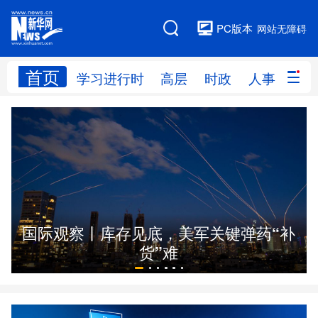
PC版本
网站无障碍
首页
网站地图
学习进行时
高层
时政
人事
国
学习进行时
高层
时政
人事
国际
财经
网评
港澳
台湾
思客智库
全球连线
教育
国际观察丨库存见底，美军关键弹药“补
科技
科创
量子
体育
货”难
文化
书画
健康
军事
访谈
视频
图片
政务