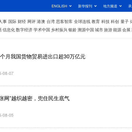
ENGLISH
新华报刊
地方频道
承
人事
国际
财经
网评
港澳
台湾
思客智库
全球连线
教育
科技
科创
量子
活
信息化
数字经济
学术中国
乡村振兴
银龄
溯源中国
城市
旅游
能源
会展
7个月我国货物贸易进出口超30万亿元
6-08-07
六张网”越织越密，兜住民生底气
6-08-05