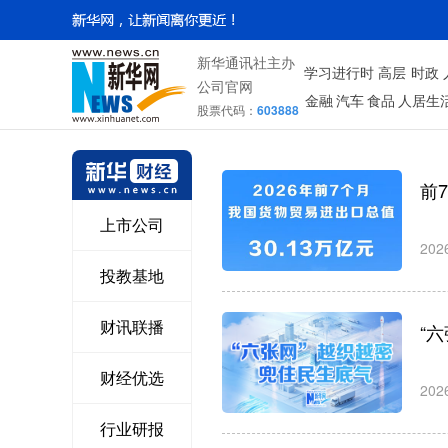
新华通讯社主办
学习进行时
高层
时政
公司官网
金融
汽车
食品
人居生
股票代码：
603888
前
上市公司
202
投教基地
财讯联播
“
财经优选
202
行业研报