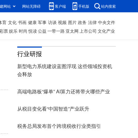
建网站
网站无障碍
客户端
手机版
站内搜索
体育
文化
书画
健康
军事
访谈
视频
图片
政务
法律
中央文件
彩票
娱乐
时尚
悦读
公益
一带一路
亚太网
上市公司
文化产业
行业研报
新型电力系统建设蓝图浮现 这些领域投资机
会释放
高端电路板“爆单” AI算力还将带火哪些产业
从税目变化看“中国智造”产业跃升
税务总局发布首个跨境税收行业类指引