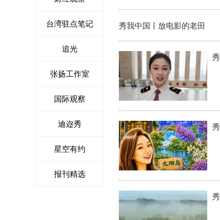
台湾驻点笔记
秀我中国丨放电影的老田
追光
秀
张扬工作室
国际观察
迪迩秀
秀
星空有约
报刊精选
秀