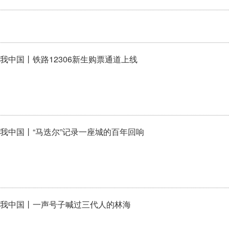
我中国丨铁路12306新生购票通道上线
我中国丨“马迭尔”记录一座城的百年回响
我中国丨一声号子喊过三代人的林海