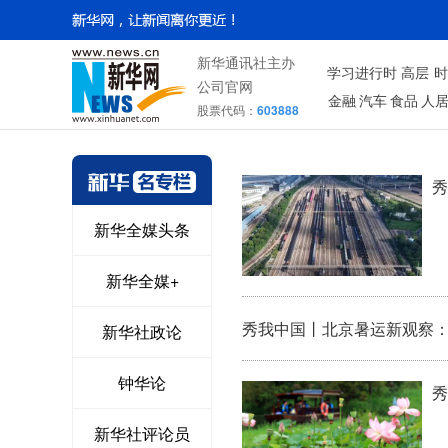
新华通讯社主办
学习进行时
高层
时
公司官网
金融
汽车
食品
人
股票代码：
603888
秀
新华全媒头条
新华全媒+
秀我中国丨北京暑运新观察
新华社政论
钟华论
秀
新华社评论员