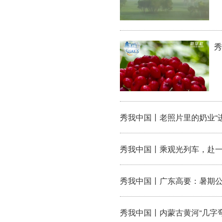
秀
秀我中国丨老照片里的奶业“进
秀我中国丨乘观光列车，赴一
秀我中国丨广东高要：暑期
秀我中国丨内蒙古黄河“几字弯