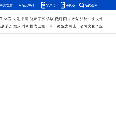
中文/繁体
网站无障碍
客户端
手机版
站内搜索
子
体育
文化
书画
健康
军事
访谈
视频
图片
政务
法律
中央文件
会展
彩票
娱乐
时尚
悦读
公益
一带一路
亚太网
上市公司
文化产业