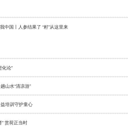
我中国丨人参结果了 “籽”从这里来
化论”
趟山水“清凉游”
公益培训守护童心
” 赏荷正当时