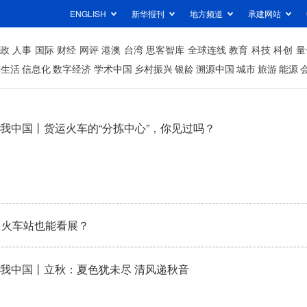
ENGLISH
新华报刊
地方频道
承建网站
政
人事
国际
财经
网评
港澳
台湾
思客智库
全球连线
教育
科技
科创
量
居生活
信息化
数字经济
学术中国
乡村振兴
银龄
溯源中国
城市
旅游
能源
我中国丨货运火车的“分拣中心”，你见过吗？
：火车站也能看展？
我中国丨立秋：夏色犹未尽 清风递秋音