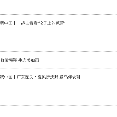
我中国丨一起去看看“轮子上的芭蕾”
群鹭翱翔 生态美如画
我中国丨广东韶关：夏风拂沃野 鹭鸟伴农耕