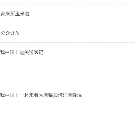
大家来掰玉米啦
向公众开放
我中国丨边关送医记
我中国丨一起来看大熊猫如何消暑降温