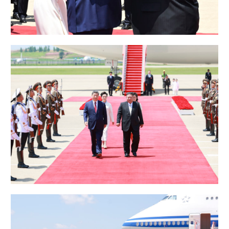
山东
河南
湖北
湖南
广东
广西
海南
重庆
四川
贵州
云南
西藏
陕西
甘肃
青海
宁夏
新疆
内蒙古
黑龙江
多语种频道
English
Español
Français
عربى
Русский язык
日本語
한국어
Deutsch
Português