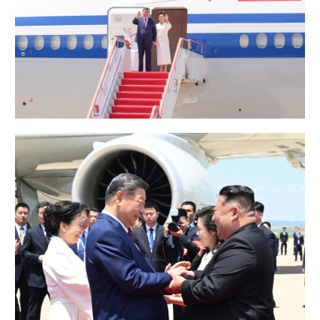
学术中国
乡村振兴
银龄
溯源中国
城市
旅游
能源
会展
彩票
娱乐
时尚
悦读
公益
一带一路
亚太网
上市公司
文化产业
地方频道
北京
天津
河北
山西
辽宁
吉林
上海
江苏
浙江
安徽
福建
江西