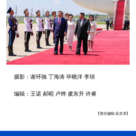
摄影：谢环驰 丁海涛 毕晓洋 李琰
编辑：王诺 郝昭 卢烨 虞东升 许睿
【责任编辑:吴京泽】