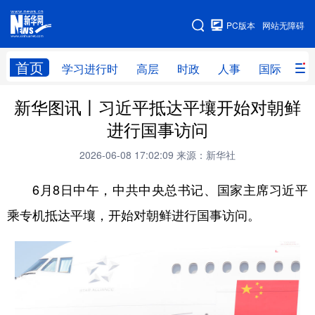
手机版
PC版本
网站无障碍
网站地图
首页
学习进行时
高层
时政
人事
国际
财
新华图讯丨习近平抵达平壤开始对朝鲜
学习进行时
高层
时政
人事
进行国事访问
国际
财经
网评
港澳
2026-06-08 17:02:09
来源：新华社
台湾
思客智库
全球连线
教育
6月8日中午，中共中央总书记、国家主席习近平
科技
科创
量子
体育
乘专机抵达平壤，开始对朝鲜进行国事访问。
文化
书画
健康
军事
访谈
视频
图片
政务
法律
中央文件
金融
汽车
食品
人居
信息化
数字经济