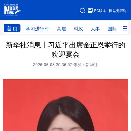
手机版
PC版本
网站无障碍
网站地图
首页
学习进行时
高层
时政
人事
国际
财
新华社消息丨习近平出席金正恩举行的
学习进行时
高层
时政
人事
欢迎宴会
国际
财经
网评
港澳
2026-06-08 20:36:57
来源：新华社
台湾
思客智库
全球连线
教育
科技
科创
量子
体育
文化
书画
健康
军事
访谈
视频
图片
政务
法律
中央文件
金融
汽车
食品
人居
信息化
数字经济