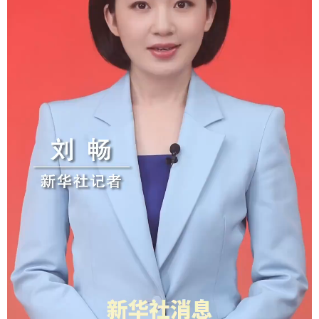
学术中国
乡村振兴
银龄
溯源中国
城市
旅游
能源
会展
彩票
娱乐
时尚
悦读
公益
一带一路
亚太网
上市公司
文化产业
地方频道
北京
天津
河北
山西
辽宁
吉林
上海
江苏
浙江
安徽
福建
江西