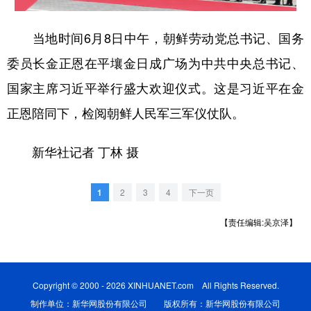
学术中国
乡村振兴
银龄
溯源中国
当地时间6月8日中午，朝鲜劳动党总书记、国务
城市
旅游
能源
会展
委员长金正恩在平壤金日成广场为中共中央总书记、
国家主席习近平举行盛大欢迎仪式。这是习近平在金
彩票
娱乐
时尚
悦读
正恩陪同下，检阅朝鲜人民军三军仪仗队。
公益
一带一路
亚太网
上市公司
文化产业
新华社记者 丁林 摄
1
2
3
4
下一页
地方频道
【责任编辑:吴京泽】
北京
天津
河北
山西
辽宁
吉林
上海
江苏
Copyright © 2000 - 2026 XINHUANET.com All Rights Reserved.
浙江
安徽
福建
江西
制作单位：新华网股份有限公司 版权所有：新华网股份有限公司