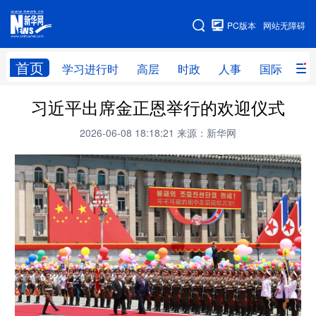
手机版
PC版本
网站无障碍
网站地图
首页
学习进行时
高层
时政
人事
国际
财
习近平出席金正恩举行的欢迎仪式
学习进行时
高层
时政
人事
2026-06-08 18:18:21
来源：新华网
国际
财经
网评
港澳
台湾
思客智库
全球连线
教育
科技
科创
量子
体育
文化
书画
健康
军事
访谈
视频
图片
政务
法律
中央文件
金融
汽车
食品
人居
信息化
数字经济