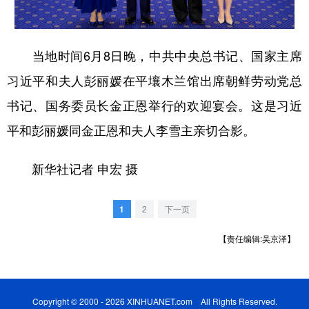
学术中国
乡村振兴
银龄
溯源中国
当地时间6月8日晚，中共中央总书记、国家主席
城市
旅游
能源
会展
习近平和夫人彭丽媛在平壤木兰馆出席朝鲜劳动党总
彩票
娱乐
时尚
悦读
书记、国务委员长金正恩举行的欢迎宴会。这是习近
公益
一带一路
亚太网
上市公司
平和彭丽媛同金正恩和夫人李雪主亲切合影。
文化产业
新华社记者 申宏 摄
地方频道
1
2
下一页
北京
天津
河北
山西
【责任编辑:吴京泽】
辽宁
吉林
上海
江苏
浙江
安徽
福建
江西
Copyright © 2000 - 2026 XINHUANET.com All Rights Reserved.