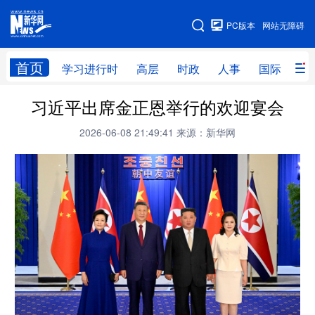
手机版
PC版本
网站无障碍
网站地图
首页
学习进行时
高层
时政
人事
国际
财
习近平出席金正恩举行的欢迎宴会
学习进行时
高层
时政
人事
2026-06-08 21:49:41
来源：新华网
国际
财经
网评
港澳
台湾
思客智库
全球连线
教育
科技
科创
量子
体育
文化
书画
健康
军事
访谈
视频
图片
政务
法律
中央文件
金融
汽车
食品
人居
信息化
数字经济