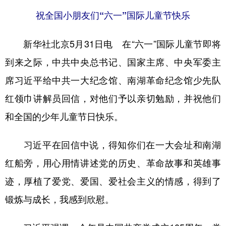
祝全国小朋友们“六一”国际儿童节快乐
学术中国
乡村振兴
银龄
溯源中国
城市
旅游
能源
会展
新华社北京5月31日电 在“六一”国际儿童节即将
到来之际，中共中央总书记、国家主席、中央军委主
彩票
娱乐
时尚
悦读
席习近平给中共一大纪念馆、南湖革命纪念馆少先队
公益
一带一路
亚太网
上市公司
红领巾讲解员回信，对他们予以亲切勉励，并祝他们
文化产业
和全国的少年儿童节日快乐。
地方频道
习近平在回信中说，得知你们在一大会址和南湖
红船旁，用心用情讲述党的历史、革命故事和英雄事
北京
天津
河北
山西
迹，厚植了爱党、爱国、爱社会主义的情感，得到了
辽宁
吉林
上海
江苏
锻炼与成长，我感到欣慰。
浙江
安徽
福建
江西