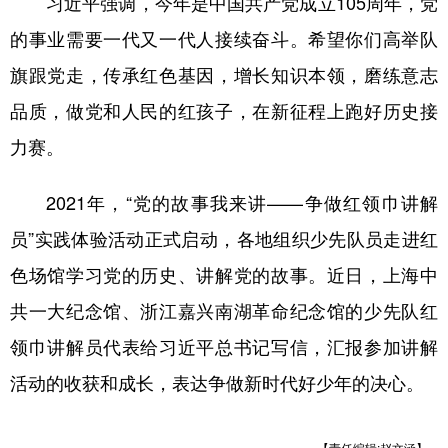
习近平强调，今年是中国共产党成立105周年，党
山东
河南
湖北
湖南
的事业需要一代又一代人接续奋斗。希望你们高举队
广东
广西
海南
重庆
旗跟党走，传承红色基因，增长知识本领，磨练意志
四川
贵州
云南
西藏
品质，做党和人民的红孩子，在新征程上跑好历史接
陕西
甘肃
青海
宁夏
力赛。
新疆
内蒙古
黑龙江
2021年，“党的故事我来讲——争做红领巾讲解
员”实践体验活动正式启动，各地组织少先队员走进红
多语种频道
色场馆学习党的历史、讲解党的故事。近日，上海中
English
Español
Français
عربى
共一大纪念馆、浙江嘉兴南湖革命纪念馆的少先队红
Русский язык
日本語
한국어
领巾讲解员代表给习近平总书记写信，汇报参加讲解
活动的收获和成长，表达争做新时代好少年的决心。
Deutsch
Português
【责任编辑:赵文涵】