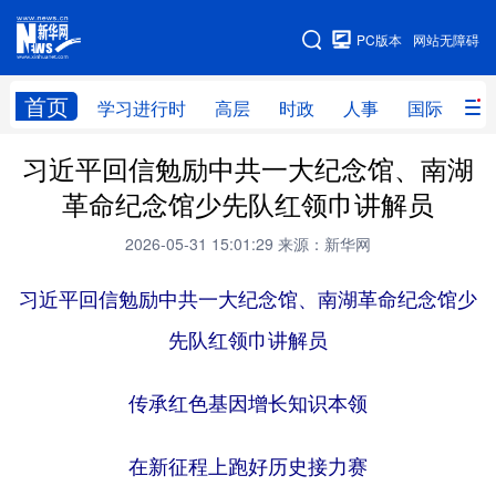
手机版
PC版本
网站无障碍
网站地图
首页
学习进行时
高层
时政
人事
国际
财
习近平回信勉励中共一大纪念馆、南湖
学习进行时
高层
时政
人事
革命纪念馆少先队红领巾讲解员
国际
财经
网评
港澳
2026-05-31 15:01:29
来源：新华网
台湾
思客智库
全球连线
教育
习近平回信勉励中共一大纪念馆、南湖革命纪念馆少
科技
科创
量子
体育
先队红领巾讲解员
文化
书画
健康
军事
访谈
传承红色基因增长知识本领
视频
图片
政务
法律
中央文件
金融
汽车
在新征程上跑好历史接力赛
食品
人居
信息化
数字经济