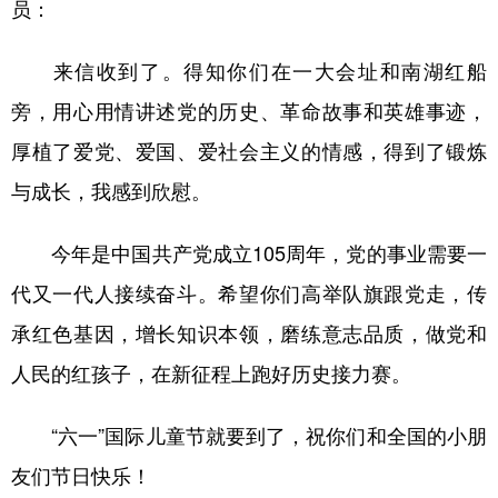
员：
学术中国
乡村振兴
银龄
溯源中国
来信收到了。得知你们在一大会址和南湖红船
城市
旅游
能源
会展
旁，用心用情讲述党的历史、革命故事和英雄事迹，
彩票
娱乐
时尚
悦读
厚植了爱党、爱国、爱社会主义的情感，得到了锻炼
公益
一带一路
亚太网
上市公司
与成长，我感到欣慰。
文化产业
今年是中国共产党成立105周年，党的事业需要一
代又一代人接续奋斗。希望你们高举队旗跟党走，传
地方频道
承红色基因，增长知识本领，磨练意志品质，做党和
北京
天津
河北
山西
人民的红孩子，在新征程上跑好历史接力赛。
辽宁
吉林
上海
江苏
“六一”国际儿童节就要到了，祝你们和全国的小朋
浙江
安徽
福建
江西
友们节日快乐！