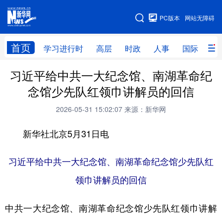
手机版
PC版本
网站无障碍
网站地图
首页
学习进行时
高层
时政
人事
国际
财
习近平给中共一大纪念馆、南湖革命纪
学习进行时
高层
时政
人事
念馆少先队红领巾讲解员的回信
国际
财经
网评
港澳
2026-05-31 15:02:07
来源：新华网
台湾
思客智库
全球连线
教育
新华社北京5月31日电
科技
科创
量子
体育
文化
书画
健康
军事
习近平给中共一大纪念馆、南湖革命纪念馆少先队红
领巾讲解员的回信
访谈
视频
图片
政务
法律
中央文件
金融
汽车
中共一大纪念馆、南湖革命纪念馆少先队红领巾讲解
食品
人居
信息化
数字经济