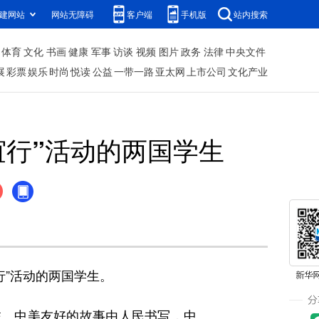
建网站
网站无障碍
客户端
手机版
站内搜索
体育
文化
书画
健康
军事
访谈
视频
图片
政务
法律
中央文件
展
彩票
娱乐
时尚
悦读
公益
一带一路
亚太网
上市公司
文化产业
谊行”活动的两国学生
行”活动的两国学生。
。中美友好的故事由人民书写，中