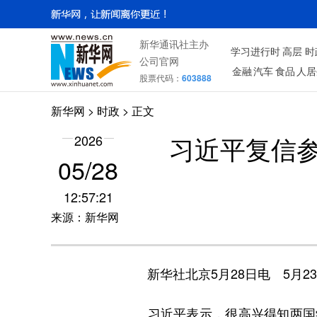
新华通讯社主办
学习进行时
高层
时
公司官网
金融
汽车
食品
人居
股票代码：
603888
新华网
>
时政
> 正文
习近平复信参
2026
05/28
12:57:21
来源：新华网
新华社北京5月28日电 5月2
习近平表示，很高兴得知两国学