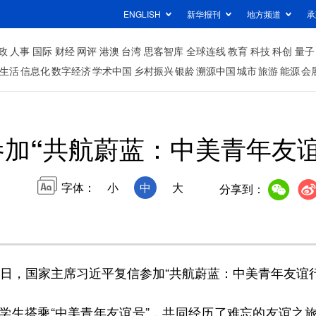
ENGLISH
新华报刊
地方频道
承
政
人事
国际
财经
网评
港澳
台湾
思客智库
全球连线
教育
科技
科创
量子
生活
信息化
数字经济
学术中国
乡村振兴
银龄
溯源中国
城市
旅游
能源
会
加“共航蔚蓝：中美青年友
字体：
小
中
大
分享到：
3日，国家主席习近平复信参加“共航蔚蓝：中美青年友谊
生搭乘“中美青年友谊号”，共同经历了难忘的友谊之旅