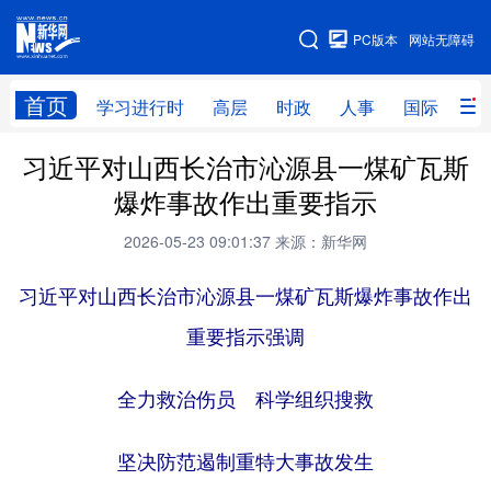
手机版
PC版本
网站无障碍
网站地图
首页
学习进行时
高层
时政
人事
国际
财
习近平对山西长治市沁源县一煤矿瓦斯
学习进行时
高层
时政
人事
爆炸事故作出重要指示
国际
财经
网评
港澳
2026-05-23 09:01:37
来源：新华网
台湾
思客智库
全球连线
教育
习近平对山西长治市沁源县一煤矿瓦斯爆炸事故作出
科技
科创
量子
体育
重要指示强调
文化
书画
健康
军事
访谈
全力救治伤员 科学组织搜救
视频
图片
政务
法律
中央文件
金融
汽车
坚决防范遏制重特大事故发生
食品
人居
信息化
数字经济