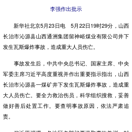
李强作出批示
学术中国
乡村振兴
银龄
溯源中国
城市
旅游
能源
会展
新华社北京5月23日电 5月22日19时29分，山西
长治市沁源县山西通洲集团留神峪煤业有限公司井下
彩票
娱乐
时尚
悦读
发生瓦斯爆炸事故，造成重大人员伤亡。
公益
一带一路
亚太网
上市公司
文化产业
事故发生后，中共中央总书记、国家主席、中央
军委主席习近平高度重视并作出重要指示指出，山西
地方频道
长治市沁源县一煤矿井下发生瓦斯爆炸事故，造成重
大人员伤亡。要全力救治伤员，科学组织搜救，妥善
北京
天津
河北
山西
做好善后处置工作。要查明事故原因，依法严肃追
辽宁
吉林
上海
江苏
责。
浙江
安徽
福建
江西