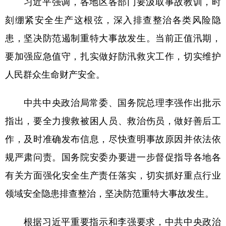
习近平强调，各地区各部门要汲取事故教训，时
山东
河南
湖北
湖南
刻绷紧安全生产这根弦，深入排查整治各类风险隐
广东
广西
海南
重庆
患，坚决防范遏制重特大事故发生。当前正值汛期，
四川
贵州
云南
西藏
要加强应急值守，扎实做好防汛救灾工作，切实维护
陕西
甘肃
青海
宁夏
人民群众生命财产安全。
新疆
内蒙古
黑龙江
中共中央政治局常委、国务院总理李强作出批示
指出，要全力搜救被困人员、救治伤员，做好善后工
多语种频道
作，及时准确发布信息，尽快查明事故原因并依法依
English
Español
Français
عربى
规严肃问责。国务院安委办要进一步督促指导各地各
Русский язык
日本語
한국어
有关方面强化安全生产责任落实，切实抓好重点行业
领域安全隐患排查整治，坚决防范重特大事故发生。
Deutsch
Português
根据习近平重要指示和李强要求，中共中央政治