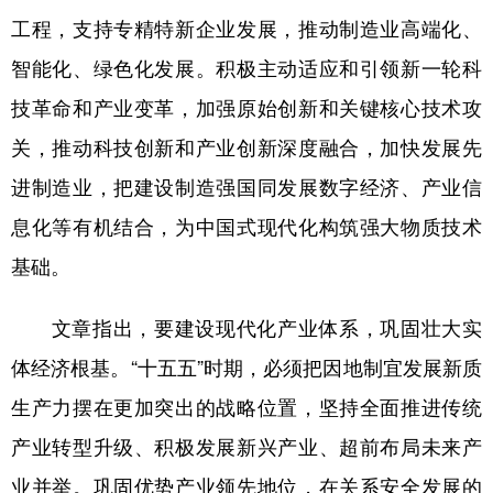
山东
河南
湖北
湖南
工程，支持专精特新企业发展，推动制造业高端化、
广东
广西
海南
重庆
智能化、绿色化发展。积极主动适应和引领新一轮科
四川
贵州
云南
西藏
技革命和产业变革，加强原始创新和关键核心技术攻
关，推动科技创新和产业创新深度融合，加快发展先
陕西
甘肃
青海
宁夏
进制造业，把建设制造强国同发展数字经济、产业信
新疆
内蒙古
黑龙江
息化等有机结合，为中国式现代化构筑强大物质技术
基础。
多语种频道
文章指出，要建设现代化产业体系，巩固壮大实
English
Español
Français
عربى
体经济根基。“十五五”时期，必须把因地制宜发展新质
Русский язык
日本語
한국어
生产力摆在更加突出的战略位置，坚持全面推进传统
Deutsch
Português
产业转型升级、积极发展新兴产业、超前布局未来产
业并举。巩固优势产业领先地位，在关系安全发展的