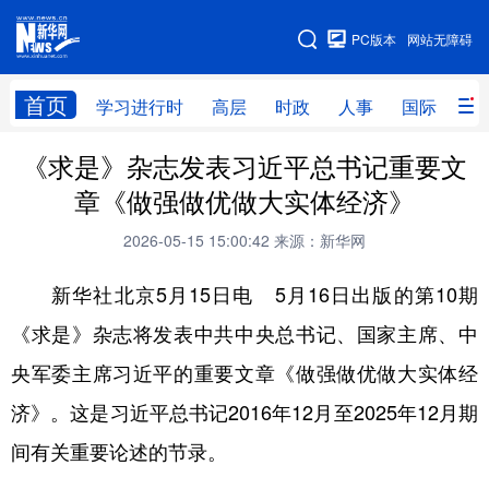
手机版
PC版本
网站无障碍
网站地图
首页
学习进行时
高层
时政
人事
国际
财
《求是》杂志发表习近平总书记重要文
学习进行时
高层
时政
人事
章《做强做优做大实体经济》
国际
财经
网评
港澳
2026-05-15 15:00:42
来源：新华网
台湾
思客智库
全球连线
教育
新华社北京5月15日电 5月16日出版的第10期
科技
科创
量子
体育
《求是》杂志将发表中共中央总书记、国家主席、中
文化
书画
健康
军事
央军委主席习近平的重要文章《做强做优做大实体经
访谈
视频
图片
政务
济》。这是习近平总书记2016年12月至2025年12月期
法律
中央文件
金融
汽车
间有关重要论述的节录。
食品
人居
信息化
数字经济