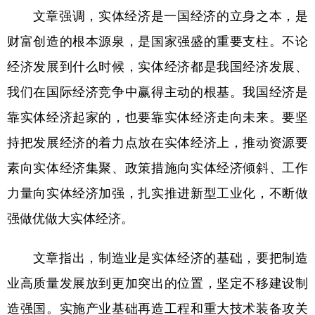
文章强调，实体经济是一国经济的立身之本，是
学术中国
乡村振兴
银龄
溯源中国
财富创造的根本源泉，是国家强盛的重要支柱。不论
城市
旅游
能源
会展
经济发展到什么时候，实体经济都是我国经济发展、
彩票
娱乐
时尚
悦读
我们在国际经济竞争中赢得主动的根基。我国经济是
靠实体经济起家的，也要靠实体经济走向未来。要坚
公益
一带一路
亚太网
上市公司
持把发展经济的着力点放在实体经济上，推动资源要
文化产业
素向实体经济集聚、政策措施向实体经济倾斜、工作
力量向实体经济加强，扎实推进新型工业化，不断做
地方频道
强做优做大实体经济。
北京
天津
河北
山西
文章指出，制造业是实体经济的基础，要把制造
辽宁
吉林
上海
江苏
业高质量发展放到更加突出的位置，坚定不移建设制
浙江
安徽
福建
江西
造强国。实施产业基础再造工程和重大技术装备攻关