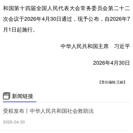
和国第十四届全国人民代表大会常务委员会第二十二
学术中国
乡村振兴
银龄
溯源中国
次会议于2026年4月30日通过，现予公布，自2026年7
城市
旅游
能源
会展
月1日起施行。
彩票
娱乐
时尚
悦读
中华人民共和国主席 习近平
公益
一带一路
亚太网
上市公司
文化产业
2026年4月30日
【责任编辑:王頔】
地方频道
新闻链接
北京
天津
河北
山西
受权发布丨中华人民共和国社会救助法
辽宁
吉林
上海
江苏
2026-04-30
浙江
安徽
福建
江西