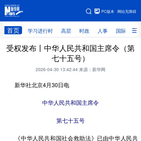
手机版
PC版本
网站无障碍
网站地图
首页
学习进行时
高层
时政
人事
国际
财
受权发布丨中华人民共和国主席令（第
学习进行时
高层
时政
人事
七十五号）
国际
财经
网评
港澳
2026-04-30 13:42:44
来源：新华网
台湾
思客智库
全球连线
教育
新华社北京4月30日电
科技
科创
量子
体育
文化
书画
健康
军事
中华人民共和国主席令
访谈
视频
图片
政务
第七十五号
法律
中央文件
金融
汽车
《中华人民共和国社会救助法》已由中华人民共
食品
人居
信息化
数字经济