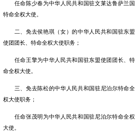
任命陈少春为中华人民共和国驻文莱达鲁萨兰国
学术中国
乡村振兴
银龄
溯源中国
特命全权大使。
城市
旅游
能源
会展
二、免去侯艳琪（女）的中华人民共和国驻东盟
彩票
娱乐
时尚
悦读
使团团长、特命全权大使职务；
公益
一带一路
亚太网
上市公司
任命王擎为中华人民共和国驻东盟使团团长、特
文化产业
命全权大使。
地方频道
三、免去陈松的中华人民共和国驻尼泊尔特命全
权大使职务；
北京
天津
河北
山西
辽宁
吉林
上海
江苏
任命张茂明为中华人民共和国驻尼泊尔特命全权
大使。
浙江
安徽
福建
江西