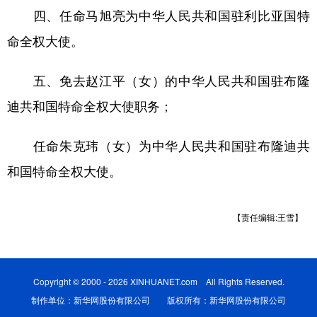
山东
河南
湖北
湖南
四、任命马旭亮为中华人民共和国驻利比亚国特
广东
广西
海南
重庆
命全权大使。
四川
贵州
云南
西藏
五、免去赵江平（女）的中华人民共和国驻布隆
陕西
甘肃
青海
宁夏
迪共和国特命全权大使职务；
新疆
内蒙古
黑龙江
任命朱克玮（女）为中华人民共和国驻布隆迪共
和国特命全权大使。
多语种频道
English
Español
Français
عربى
【责任编辑:王雪】
Русский язык
日本語
한국어
Deutsch
Português
Copyright © 2000 - 2026 XINHUANET.com All Rights Reserved.
制作单位：新华网股份有限公司 版权所有：新华网股份有限公司