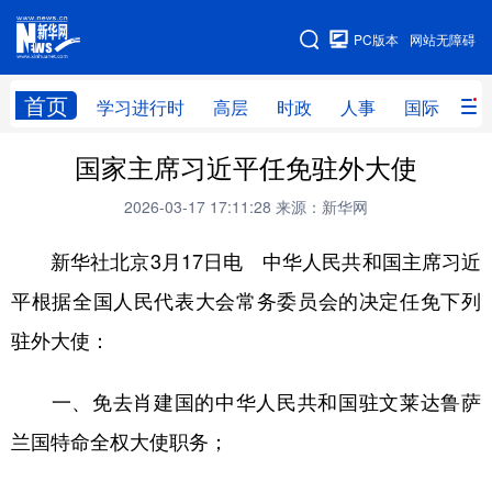
手机版
PC版本
网站无障碍
网站地图
首页
学习进行时
高层
时政
人事
国际
财
国家主席习近平任免驻外大使
学习进行时
高层
时政
人事
2026-03-17 17:11:28
来源：新华网
国际
财经
网评
港澳
新华社北京3月17日电 中华人民共和国主席习近
台湾
思客智库
全球连线
教育
平根据全国人民代表大会常务委员会的决定任免下列
科技
科创
量子
体育
驻外大使：
文化
书画
健康
军事
访谈
视频
图片
政务
一、免去肖建国的中华人民共和国驻文莱达鲁萨
兰国特命全权大使职务；
法律
中央文件
金融
汽车
食品
人居
信息化
数字经济