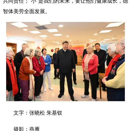
共同责任；“小”是我们的未来，要让他们健康成长，德
智体美劳全面发展。
学术中国
乡村振兴
银龄
溯源中国
城市
旅游
能源
会展
彩票
娱乐
时尚
悦读
公益
一带一路
亚太网
上市公司
文化产业
地方频道
北京
天津
河北
山西
辽宁
吉林
上海
江苏
文字：张晓松 朱基钗
浙江
安徽
福建
江西
摄影：燕雁