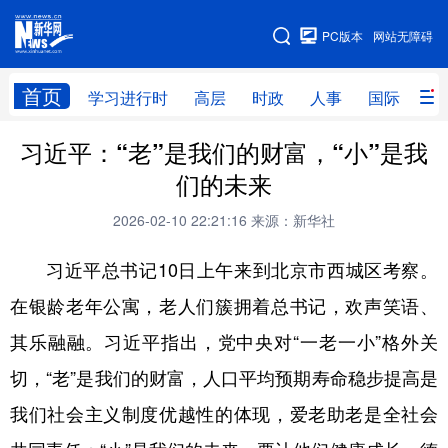
手机版
PC版本
网站无障碍
网站地图
首页
学习进行时
高层
时政
人事
国际
财
习近平：“老”是我们的财富，“小”是我
学习进行时
高层
时政
人事
们的未来
国际
财经
网评
港澳
2026-02-10 22:21:16
来源：新华社
台湾
思客智库
全球连线
教育
习近平总书记10日上午来到北京市西城区考察。
科技
科创
量子
体育
在银龄老年公寓，老人们簇拥着总书记，欢声笑语、
文化
书画
健康
军事
其乐融融。习近平指出，党中央对“一老一小”格外关
访谈
视频
图片
政务
切，“老”是我们的财富，人口平均预期寿命稳步提高是
法律
中央文件
金融
汽车
我们社会主义制度优越性的体现，爱老助老是全社会
食品
人居
信息化
数字经济