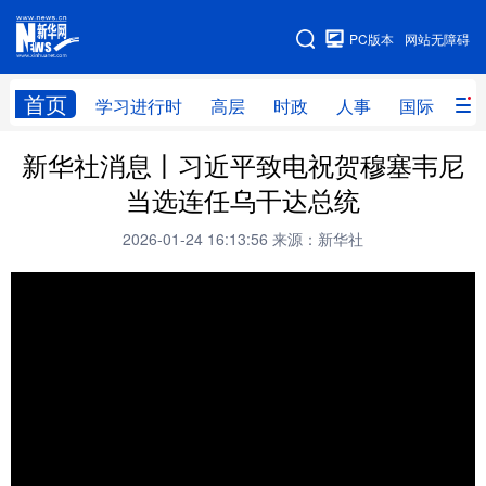
手机版
PC版本
网站无障碍
网站地图
首页
学习进行时
高层
时政
人事
国际
财
新华社消息丨习近平致电祝贺穆塞韦尼
学习进行时
高层
时政
人事
当选连任乌干达总统
国际
财经
网评
港澳
2026-01-24 16:13:56
来源：新华社
台湾
思客智库
全球连线
教育
科技
科创
量子
体育
文化
书画
健康
军事
访谈
视频
图片
政务
法律
中央文件
金融
汽车
食品
人居
信息化
数字经济