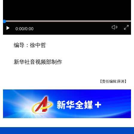
山东
河南
湖北
湖南
广东
广西
海南
重庆
四川
贵州
云南
西藏
0:00
/0:00
陕西
甘肃
青海
宁夏
编导：徐中哲
新疆
内蒙古
黑龙江
新华社音视频部制作
多语种频道
【责任编辑:薛涛】
English
Español
Français
عربى
Русский язык
日本語
한국어
Deutsch
Português