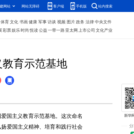
建网站
网站无障碍
客户端
手机版
站内搜索
体育
文化
书画
健康
军事
访谈
视频
图片
政务
法律
中央文件
展
彩票
娱乐
时尚
悦读
公益
一带一路
亚太网
上市公司
文化产业
义教育示范基地
国爱国主义教育示范基地。这次命名
弘扬爱国主义精神、培育和践行社会