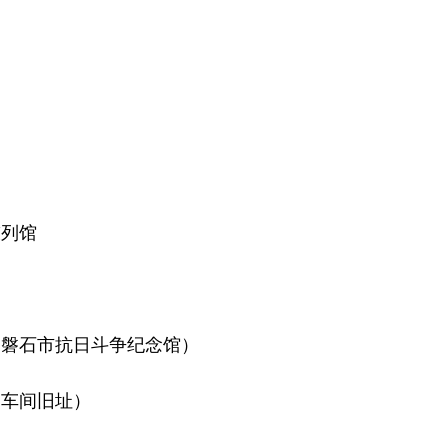
陈列馆
磐石市抗日斗争纪念馆）
车间旧址）