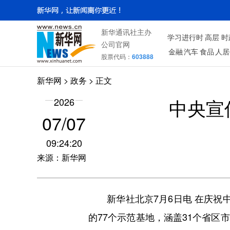
新华通讯社主办
学习进行时
高层
时
公司官网
金融
汽车
食品
人居
股票代码：
603888
新华网
>
政务
> 正文
中央宣
2026
07/07
09:24:20
来源：新华网
新华社北京7月6日电 在庆祝中
的77个示范基地，涵盖31个省