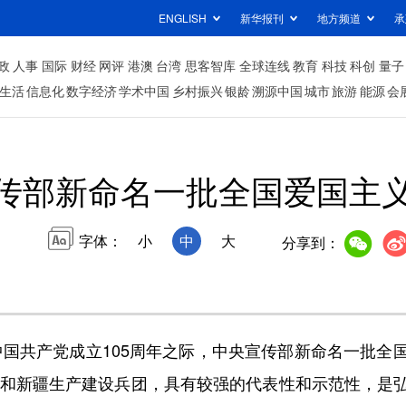
ENGLISH
新华报刊
地方频道
承
政
人事
国际
财经
网评
港澳
台湾
思客智库
全球连线
教育
科技
科创
量子
生活
信息化
数字经济
学术中国
乡村振兴
银龄
溯源中国
城市
旅游
能源
会
传部新命名一批全国爱国主
字体：
小
中
大
分享到：
国共产党成立105周年之际，中央宣传部新命名一批全
区市和新疆生产建设兵团，具有较强的代表性和示范性，是