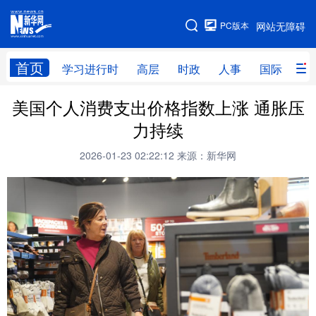
手机版
PC版本
网站无障碍
网站地图
首页
学习进行时
高层
时政
人事
国际
财
美国个人消费支出价格指数上涨 通胀压
学习进行时
高层
时政
人事
力持续
国际
财经
网评
港澳
2026-01-23 02:22:12
来源：新华网
台湾
思客智库
全球连线
教育
科技
科创
量子
体育
文化
书画
健康
军事
访谈
视频
图片
政务
法律
中央文件
金融
汽车
食品
人居
信息化
数字经济