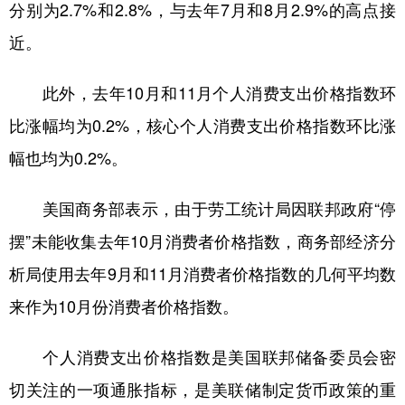
山东
河南
湖北
湖南
分别为2.7%和2.8%，与去年7月和8月2.9%的高点接
近。
广东
广西
海南
重庆
四川
贵州
云南
西藏
此外，去年10月和11月个人消费支出价格指数环
陕西
甘肃
青海
宁夏
比涨幅均为0.2%，核心个人消费支出价格指数环比涨
幅也均为0.2%。
新疆
内蒙古
黑龙江
美国商务部表示，由于劳工统计局因联邦政府“停
多语种频道
摆”未能收集去年10月消费者价格指数，商务部经济分
English
Español
Français
عربى
析局使用去年9月和11月消费者价格指数的几何平均数
来作为10月份消费者价格指数。
Русский язык
日本語
한국어
Deutsch
Português
个人消费支出价格指数是美国联邦储备委员会密
切关注的一项通胀指标，是美联储制定货币政策的重