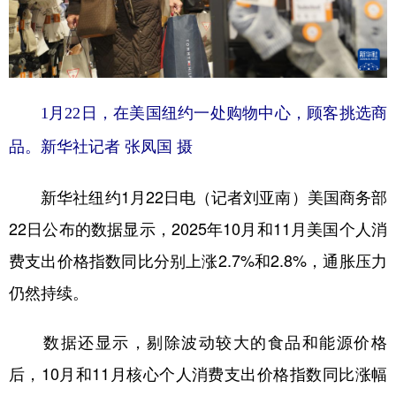
学术中国
乡村振兴
银龄
溯源中国
城市
旅游
能源
会展
彩票
娱乐
时尚
悦读
1月22日，在美国纽约一处购物中心，顾客挑选商
公益
一带一路
亚太网
上市公司
品。
新华社记者 张凤国 摄
文化产业
新华社纽约1月22日电（记者刘亚南）美国商务部
22日公布的数据显示，2025年10月和11月美国个人消
地方频道
费支出价格指数同比分别上涨2.7%和2.8%，通胀压力
仍然持续。
北京
天津
河北
山西
辽宁
吉林
上海
江苏
数据还显示，剔除波动较大的食品和能源价格
浙江
安徽
福建
江西
后，10月和11月核心个人消费支出价格指数同比涨幅