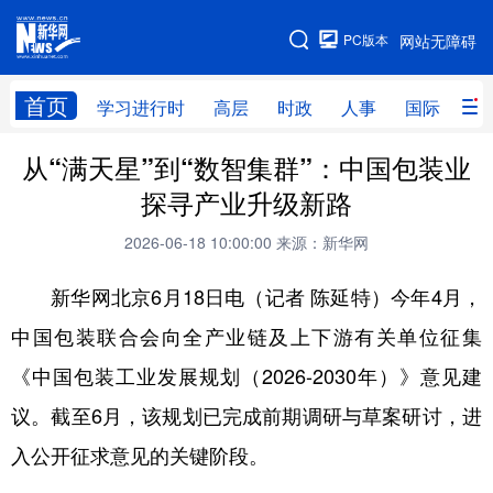
手机版
PC版本
网站无障碍
网站地图
首页
学习进行时
高层
时政
人事
国际
财
从“满天星”到“数智集群”：中国包装业
学习进行时
高层
时政
人事
探寻产业升级新路
国际
财经
网评
港澳
2026-06-18 10:00:00
来源：新华网
台湾
思客智库
全球连线
教育
新华网北京6月18日电（记者 陈延特）今年4月，
科技
科创
量子
体育
中国包装联合会向全产业链及上下游有关单位征集
文化
书画
健康
军事
《中国包装工业发展规划（2026-2030年）》意见建
访谈
视频
图片
政务
议。截至6月，该规划已完成前期调研与草案研讨，进
法律
中央文件
金融
汽车
入公开征求意见的关键阶段。
食品
人居
信息化
数字经济