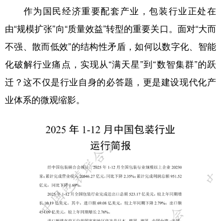
作为国民经济重要配套产业，包装行业正处在
学术中国
乡村振兴
银龄
溯源中国
由“规模扩张”向“质量效益”转型的重要关口。面对“大而
城市
旅游
能源
会展
不强、散而低效”的结构性矛盾，如何以数字化、智能
彩票
娱乐
时尚
悦读
化破解行业痛点，实现从“满天星”到“数智集群”的跃
迁？这不仅是行业自身的必答题，更是建设现代化产
公益
一带一路
亚太网
上市公司
业体系的微观缩影。
文化产业
地方频道
北京
天津
河北
山西
辽宁
吉林
上海
江苏
浙江
安徽
福建
江西