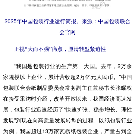
山东
河南
湖北
湖南
广东
广西
海南
重庆
2025年中国包装行业运行简报。来源：中国包装联合
四川
贵州
云南
西藏
会官网
陕西
甘肃
青海
宁夏
正视“大而不强”痛点，厘清转型紧迫性
新疆
内蒙古
黑龙江
“我国是包装行业的生产第一大国。去年，2万余
多语种频道
家规模以上企业，累计营收超2万亿元人民币。”中国
包装联合会纸制品委员会常务副主任兼秘书长张耀权
English
Español
Français
عربى
在接受采访时介绍，改革开放以来，我国经济高速发
Русский язык
日本語
한국어
展，包装行业迅速经历了“快速扩张、稳步增长、理性
Deutsch
Português
发展”到现在向高质量发展转型的过程。以纸包装行业
为例，我国超过13万家瓦楞纸包装企业，产量占到全