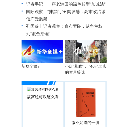
记者手记丨一座老油田的绿色转型“加减法”
国际观察丨
“抹黑门”丑闻发酵，高市政治诚
信广受质疑
列国鉴丨记者观察：直布罗陀，从争主权
到“混合治理”
小店“蒸腾”： “40+”老店
新华全媒+
的岁月醇味
故宫还可以这么看
微不足道的一切