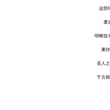
这部
遵
明晰技
秉持
圣人之
于古籍