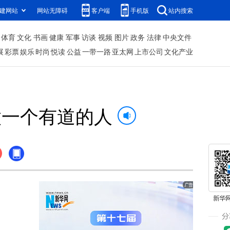
建网站
网站无障碍
客户端
手机版
站内搜索
体育
文化
书画
健康
军事
访谈
视频
图片
政务
法律
中央文件
展
彩票
娱乐
时尚
悦读
公益
一带一路
亚太网
上市公司
文化产业
做一个有道的人