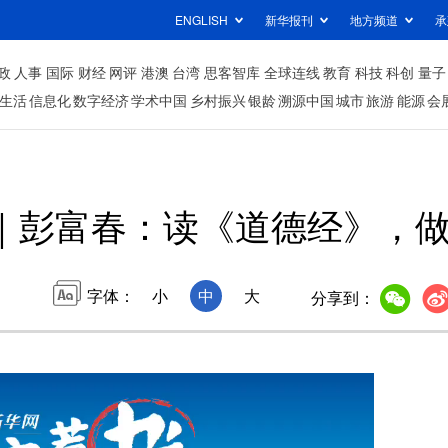
ENGLISH
新华报刊
地方频道
承
政
人事
国际
财经
网评
港澳
台湾
思客智库
全球连线
教育
科技
科创
量子
生活
信息化
数字经济
学术中国
乡村振兴
银龄
溯源中国
城市
旅游
能源
会
｜彭富春：读《道德经》，
字体：
小
中
大
分享到：