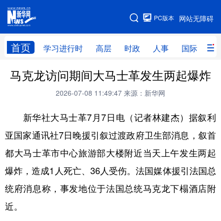
手机版
PC版本
网站无障碍
网站地图
首页
学习进行时
高层
时政
人事
国际
财
马克龙访问期间大马士革发生两起爆炸
学习进行时
高层
时政
人事
2026-07-08 11:49:47
来源：新华网
国际
财经
网评
港澳
新华社大马士革7月7日电（记者林建杰）据叙利
台湾
思客智库
全球连线
教育
亚国家通讯社7日晚援引叙过渡政府卫生部消息，叙首
科技
科创
量子
体育
都大马士革市中心旅游部大楼附近当天上午发生两起
文化
书画
健康
军事
爆炸，造成1人死亡、36人受伤。法国媒体援引法国总
访谈
视频
图片
政务
统府消息称，事发地位于法国总统马克龙下榻酒店附
法律
中央文件
金融
汽车
近。
食品
人居
信息化
数字经济