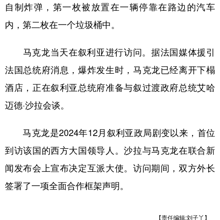
山东
河南
湖北
湖南
自制炸弹，第一枚被放置在一辆停靠在路边的汽车
内，第二枚在一个垃圾桶中。
广东
广西
海南
重庆
四川
贵州
云南
西藏
马克龙当天在叙利亚进行访问。据法国媒体援引
陕西
甘肃
青海
宁夏
法国总统府消息，爆炸发生时，马克龙已经离开下榻
酒店，正在叙利亚总统府准备与叙过渡政府总统艾哈
新疆
内蒙古
黑龙江
迈德·沙拉会谈。
多语种频道
马克龙是2024年12月叙利亚政局剧变以来，首位
English
Español
Français
عربى
到访该国的西方大国领导人。沙拉与马克龙在联合新
Русский язык
日本語
한국어
闻发布会上宣布决定互派大使。访问期间，双方外长
签署了一项全面合作框架声明。
Deutsch
Português
【责任编辑:刘子丫】