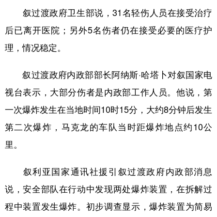
叙过渡政府卫生部说，31名轻伤人员在接受治疗
学术中国
乡村振兴
银龄
溯源中国
后已离开医院；另外5名伤者仍在接受必要的医疗护
城市
旅游
能源
会展
理，情况稳定。
彩票
娱乐
时尚
悦读
叙过渡政府内政部部长阿纳斯·哈塔卜对叙国家电
公益
一带一路
亚太网
上市公司
视台表示，大部分伤者是内政部工作人员。他说，第
文化产业
一次爆炸发生在当地时间10时15分，大约8分钟后发生
第二次爆炸，马克龙的车队当时距爆炸地点约10公
地方频道
里。
北京
天津
河北
山西
叙利亚国家通讯社援引叙过渡政府内政部消息
辽宁
吉林
上海
江苏
说，安全部队在行动中发现两处爆炸装置，在拆解过
浙江
安徽
福建
江西
程中装置发生爆炸。初步调查显示，爆炸装置为简易