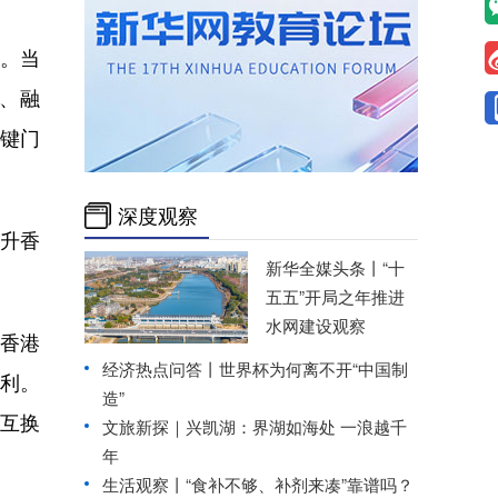
。当
、融
关键门
深度观察
升香
新华全媒头条丨
“十
五五”开局之年推进
水网建设观察
香港
经济热点问答丨世界杯为何离不开“中国制
利。
造”
互换
文旅新探｜兴凯湖：界湖如海处 一浪越千
年
生活观察丨“食补不够、补剂来凑”靠谱吗？