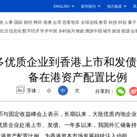
ENGLISH
新华报刊
地方频道
承
政
人事
国际
财经
网评
港澳
台湾
思客智库
全球连线
教育
科技
科创
量子
生活
信息化
数字经济
学术中国
乡村振兴
银龄
溯源中国
城市
旅游
能源
会
多优质企业到香港上市和发债
备在港资产配置比例
字体：
小
中
大
分享到：
与固定收益峰会上表示，长期以来，大批优质内地企业
优质企业赴港上市、发债。一年多以来，我国外汇储备持
在港资产配置比例，为香港资本市场发展持续注入动能。