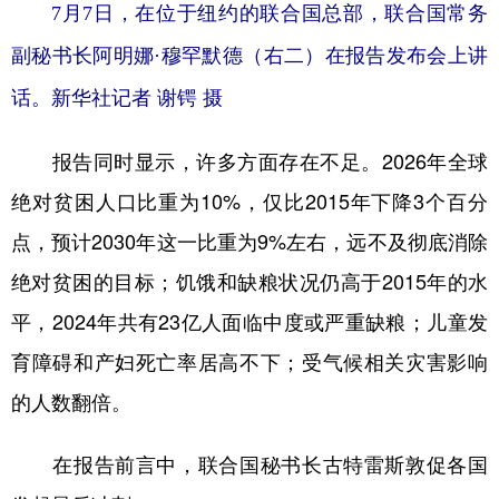
山东
河南
湖北
湖南
7月7日，在位于纽约的联合国总部，联合国常务
广东
广西
海南
重庆
副秘书长阿明娜·穆罕默德（右二）在报告发布会上讲
话。
新华社记者 谢锷 摄
四川
贵州
云南
西藏
陕西
甘肃
青海
宁夏
报告同时显示，许多方面存在不足。2026年全球
新疆
内蒙古
黑龙江
绝对贫困人口比重为10%，仅比2015年下降3个百分
点，预计2030年这一比重为9%左右，远不及彻底消除
多语种频道
绝对贫困的目标；饥饿和缺粮状况仍高于2015年的水
平，2024年共有23亿人面临中度或严重缺粮；儿童发
English
Español
Français
عربى
育障碍和产妇死亡率居高不下；受气候相关灾害影响
Русский язык
日本語
한국어
的人数翻倍。
Deutsch
Português
在报告前言中，联合国秘书长古特雷斯敦促各国