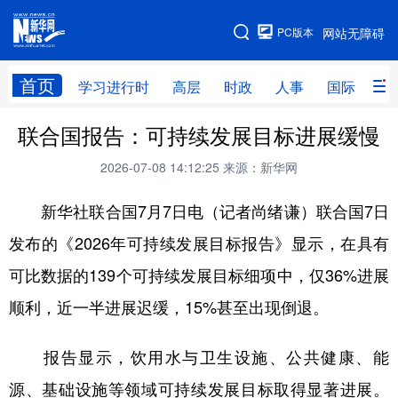
手机版
PC版本
网站无障碍
网站地图
首页
学习进行时
高层
时政
人事
国际
财
联合国报告：可持续发展目标进展缓慢
学习进行时
高层
时政
人事
2026-07-08 14:12:25
来源：新华网
国际
财经
网评
港澳
新华社联合国7月7日电（记者尚绪谦）联合国7日
台湾
思客智库
全球连线
教育
发布的《2026年可持续发展目标报告》显示，在具有
科技
科创
量子
体育
可比数据的139个可持续发展目标细项中，仅36%进展
文化
书画
健康
军事
顺利，近一半进展迟缓，15%甚至出现倒退。
访谈
视频
图片
政务
报告显示，饮用水与卫生设施、公共健康、能
法律
中央文件
金融
汽车
源、基础设施等领域可持续发展目标取得显著进展。
食品
人居
信息化
数字经济