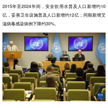
2015年至2024年间，安全饮用水普及人口新增约10
学术中国
乡村振兴
银龄
溯源中国
亿，妥善卫生设施普及人口新增约12亿；同期新增艾
城市
旅游
能源
会展
滋病毒感染病例下降约30%。
彩票
娱乐
时尚
悦读
公益
一带一路
亚太网
上市公司
文化产业
地方频道
北京
天津
河北
山西
辽宁
吉林
上海
江苏
浙江
安徽
福建
江西