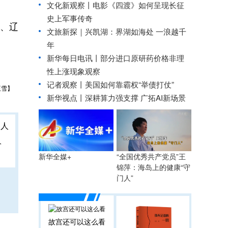
文化新观察丨
电影《四渡》如何呈现长征
史上军事传奇
、辽
文旅新探｜兴凯湖：界湖如海处 一浪越千
年
新华每日电讯丨
部分进口原研药价格非理
性上涨现象观察
记者观察丨美国如何靠霸权“举债打仗”
王雪】
新华视点丨
深耕算力强支撑 广拓AI新场景
人
“全国优秀共产党员”王
新华全媒+
锦萍：海岛上的健康“守
门人”
故宫还可以这么看