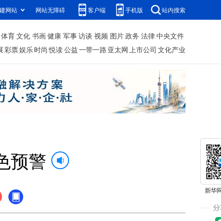
建网站
网站无障碍
客户端
手机版
站内搜索
体育
文化
书画
健康
军事
访谈
视频
图片
政务
法律
中央文件
展
彩票
娱乐
时尚
悦读
公益
一带一路
亚太网
上市公司
文化产业
色预警