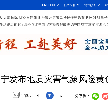
ENGLISH
新华报刊
地方频道
承
政
人事
国际
财经
网评
港澳
台湾
思客智库
全球连线
教育
科技
科创
量子
生活
信息化
数字经济
学术中国
乡村振兴
银龄
溯源中国
城市
旅游
能源
会
辽宁发布地质灾害气象风险黄
字体：
小
中
大
分享到：