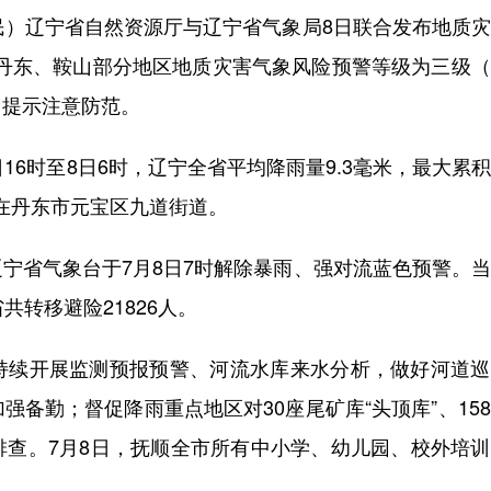
）辽宁省自然资源厅与辽宁省气象局8日联合发布地质灾
溪、丹东、鞍山部分地区地质灾害气象风险预警等级为三级
，提示注意防范。
6时至8日6时，辽宁全省平均降雨量9.3毫米，最大累
出现在丹东市元宝区九道街道。
省气象台于7月8日7时解除暴雨、强对流蓝色预警。当
共转移避险21826人。
续开展监测预报预警、河流水库来水分析，做好河道巡
备勤；督促降雨重点地区对30座尾矿库“头顶库”、15
排查。7月8日，抚顺全市所有中小学、幼儿园、校外培