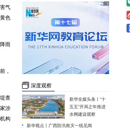
害气
（黄色
积降雨
前，
深度观察
堤查
新华全媒头条丨
“十
五五”开局之年推进
8家涉
水网建设观察
训机构
新华视点丨
广西防汛救灾一线见闻