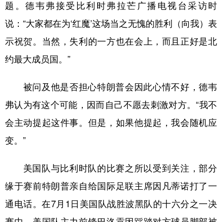
山东
河南
湖北
湖南
题。德韦弗接受比利时弗拉芒广播电视台采访时
说：“大家都在为‘红魔’这场当之无愧的胜利（向我）表
广东
广西
海南
重庆
示祝贺。当然，失利的一方也在会上，而且正好是北
四川
贵州
云南
西藏
约最大成员国。”
陕西
甘肃
青海
宁夏
被问及他是否担心特朗普会因此心情不好，德韦
新疆
内蒙古
黑龙江
弗认为有这个可能，因而自己不愿去刺激对方。“我不
会主动提起这件事。但是，如果他提起，我会随机应
多语种频道
变。”
English
Español
Français
عربى
美国队与比利时队的比赛之所以受到关注，部分
Русский язык
日本語
한국어
缘于赛前特朗普亲自给国际足联主席因凡蒂诺打了一
Deutsch
Português
通电话。在7月1日美国队战胜波黑队的十六分之一决
赛中，美国队主力前锋巴洛贡因踩踏对方球员脚部被