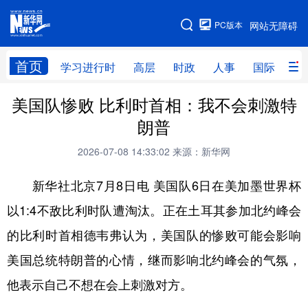
手机版
PC版本
网站无障碍
网站地图
首页
学习进行时
高层
时政
人事
国际
财
美国队惨败 比利时首相：我不会刺激特
学习进行时
高层
时政
人事
朗普
国际
财经
网评
港澳
2026-07-08 14:33:02
来源：新华网
台湾
思客智库
全球连线
教育
新华社北京7月8日电 美国队6日在美加墨世界杯
科技
科创
量子
体育
以1:4不敌比利时队遭淘汰。正在土耳其参加北约峰会
文化
书画
健康
军事
的比利时首相德韦弗认为，美国队的惨败可能会影响
访谈
视频
图片
政务
美国总统特朗普的心情，继而影响北约峰会的气氛，
法律
中央文件
金融
汽车
他表示自己不想在会上刺激对方。
食品
人居
信息化
数字经济