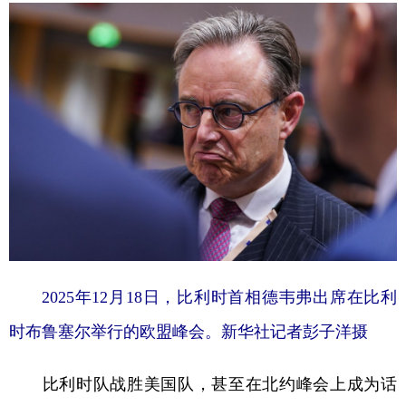
学术中国
乡村振兴
银龄
溯源中国
城市
旅游
能源
会展
彩票
娱乐
时尚
悦读
公益
一带一路
亚太网
上市公司
文化产业
地方频道
北京
天津
河北
山西
2025年12月18日，比利时首相德韦弗出席在比利
时布鲁塞尔举行的欧盟峰会。新华社记者彭子洋摄
辽宁
吉林
上海
江苏
浙江
安徽
福建
江西
比利时队战胜美国队，甚至在北约峰会上成为话