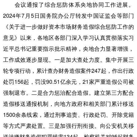
山东
河南
湖北
湖南
会议通报了综合惩防体系央地协同工作进展。
2024年7月5日国务院办公厅转发中国证监会等部门
广东
广西
海南
重庆
《关于进一步做好资本市场财务造假综合惩防工作的
四川
贵州
云南
西藏
意见》以来，各地区各部门深入学习认真贯彻落实习
陕西
甘肃
青海
宁夏
近平总书记重要指示批示精神，央地合力显著增强，
新疆
内蒙古
黑龙江
工作成效逐步显现。一是加大查处力度。集中开展三
轮专项行动，累计查办财务造假案件247起，作出行政
多语种频道
处罚156起，罚没90.51亿余元，21家严重造假公司被
English
Español
Français
عربى
强制退市。二是合力惩治配合造假。建立第三方配合
造假移送通报机制，向地方政府和相关部门累计移送
Русский язык
日本語
한국어
1500余条线索，通过刑事追责、行政处罚、开除党籍
Deutsch
Português
等方式严肃处置。三是加强行刑衔接。向公安机关移
送涉嫌财务造假犯罪线索134起。检察机关对95起财务