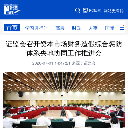
手机版
PC版本
网站无障碍
网站地图
首页
学习进行时
高层
时政
人事
国际
财
证监会召开资本市场财务造假综合惩防
学习进行时
高层
时政
人事
体系央地协同工作推进会
国际
财经
网评
港澳
2026-07-01 14:47:21
来源：证监会
台湾
思客智库
全球连线
教育
科技
科创
量子
体育
文化
书画
健康
军事
访谈
视频
图片
政务
法律
中央文件
金融
汽车
食品
人居
信息化
数字经济