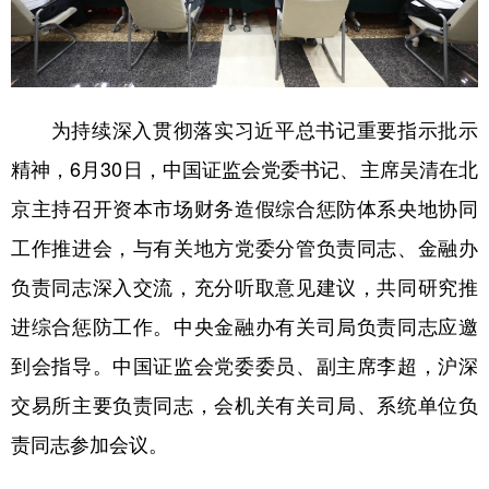
学术中国
乡村振兴
银龄
溯源中国
城市
旅游
能源
会展
为持续深入贯彻落实习近平总书记重要指示批示
彩票
娱乐
时尚
悦读
精神，6月30日，中国证监会党委书记、主席吴清在北
公益
一带一路
亚太网
上市公司
京主持召开资本市场财务造假综合惩防体系央地协同
文化产业
工作推进会，与有关地方党委分管负责同志、金融办
负责同志深入交流，充分听取意见建议，共同研究推
地方频道
进综合惩防工作。中央金融办有关司局负责同志应邀
北京
天津
河北
山西
到会指导。中国证监会党委委员、副主席李超，沪深
交易所主要负责同志，会机关有关司局、系统单位负
辽宁
吉林
上海
江苏
责同志参加会议。
浙江
安徽
福建
江西