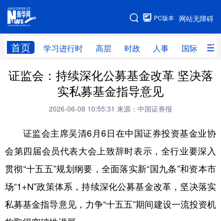
手机版
PC版本
网站无障碍
网站地图
首页
学习进行时
高层
时政
人事
国际
财
证监会：持续深化公募基金改革 坚决落
学习进行时
高层
时政
人事
实私募基金指导意见
国际
财经
网评
港澳
2026-06-08 10:55:31
来源：中国证券报
台湾
思客智库
全球连线
教育
证监会主席吴清6月6日在中国证券投资基金业协
科技
科创
量子
体育
会第四届会员代表大会上致辞时表示，全行业要深入
文化
书画
健康
军事
贯彻“十五五”规划纲要，全面落实新“国九条”和资本市
访谈
视频
图片
政务
场“1+N”政策体系，持续深化公募基金改革，坚决落实
法律
中央文件
金融
汽车
私募基金指导意见，力争“十五五”期间建设一流投资机
食品
人居
信息化
数字经济