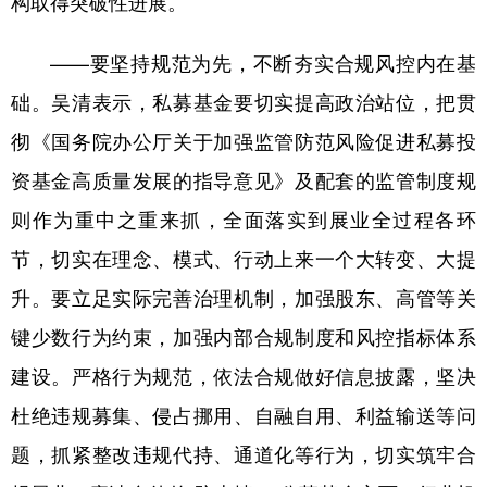
构取得突破性进展。
学术中国
乡村振兴
银龄
溯源中国
——要坚持规范为先，不断夯实合规风控内在基
城市
旅游
能源
会展
础。吴清表示，私募基金要切实提高政治站位，把贯
彩票
娱乐
时尚
悦读
彻《国务院办公厅关于加强监管防范风险促进私募投
资基金高质量发展的指导意见》及配套的监管制度规
公益
一带一路
亚太网
上市公司
则作为重中之重来抓，全面落实到展业全过程各环
文化产业
节，切实在理念、模式、行动上来一个大转变、大提
升。要立足实际完善治理机制，加强股东、高管等关
地方频道
键少数行为约束，加强内部合规制度和风控指标体系
北京
天津
河北
山西
建设。严格行为规范，依法合规做好信息披露，坚决
辽宁
吉林
上海
江苏
杜绝违规募集、侵占挪用、自融自用、利益输送等问
浙江
安徽
福建
江西
题，抓紧整改违规代持、通道化等行为，切实筑牢合