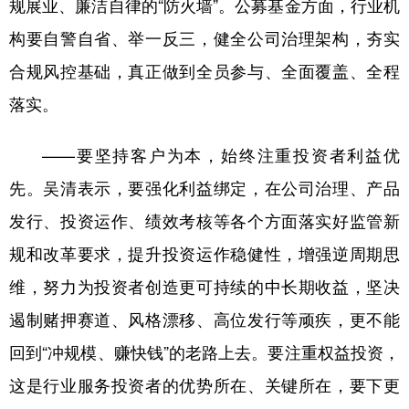
规展业、廉洁自律的“防火墙”。公募基金方面，行业机
山东
河南
湖北
湖南
构要自警自省、举一反三，健全公司治理架构，夯实
广东
广西
海南
重庆
合规风控基础，真正做到全员参与、全面覆盖、全程
四川
贵州
云南
西藏
落实。
陕西
甘肃
青海
宁夏
——要坚持客户为本，始终注重投资者利益优
新疆
内蒙古
黑龙江
先。吴清表示，要强化利益绑定，在公司治理、产品
发行、投资运作、绩效考核等各个方面落实好监管新
多语种频道
规和改革要求，提升投资运作稳健性，增强逆周期思
English
Español
Français
عربى
维，努力为投资者创造更可持续的中长期收益，坚决
Русский язык
日本語
한국어
遏制赌押赛道、风格漂移、高位发行等顽疾，更不能
Deutsch
Português
回到“冲规模、赚快钱”的老路上去。要注重权益投资，
这是行业服务投资者的优势所在、关键所在，要下更