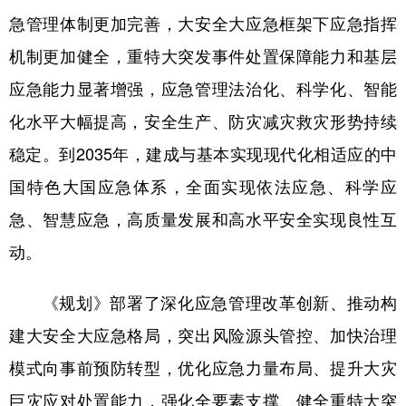
山东
河南
湖北
湖南
急管理体制更加完善，大安全大应急框架下应急指挥
广东
广西
海南
重庆
机制更加健全，重特大突发事件处置保障能力和基层
四川
贵州
云南
西藏
应急能力显著增强，应急管理法治化、科学化、智能
化水平大幅提高，安全生产、防灾减灾救灾形势持续
陕西
甘肃
青海
宁夏
稳定。到2035年，建成与基本实现现代化相适应的中
新疆
内蒙古
黑龙江
国特色大国应急体系，全面实现依法应急、科学应
急、智慧应急，高质量发展和高水平安全实现良性互
多语种频道
动。
English
Español
Français
عربى
《规划》部署了深化应急管理改革创新、推动构
Русский язык
日本語
한국어
建大安全大应急格局，突出风险源头管控、加快治理
Deutsch
Português
模式向事前预防转型，优化应急力量布局、提升大灾
巨灾应对处置能力，强化全要素支撑、健全重特大突