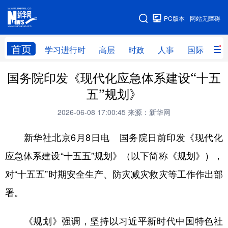
手机版
PC版本
网站无障碍
网站地图
首页
学习进行时
高层
时政
人事
国际
财
国务院印发《现代化应急体系建设“十五
学习进行时
高层
时政
人事
五”规划》
国际
财经
网评
港澳
2026-06-08 17:00:45
来源：新华网
台湾
思客智库
全球连线
教育
新华社北京6月8日电 国务院日前印发《现代化
科技
科创
量子
体育
应急体系建设“十五五”规划》（以下简称《规划》），
文化
书画
健康
军事
对“十五五”时期安全生产、防灾减灾救灾等工作作出部
访谈
视频
图片
政务
署。
法律
中央文件
金融
汽车
《规划》强调，坚持以习近平新时代中国特色社
食品
人居
信息化
数字经济