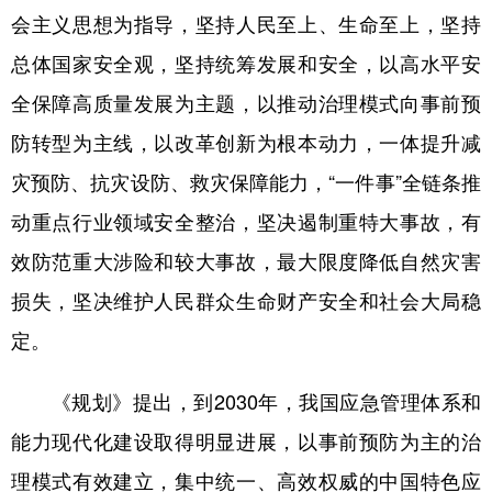
会主义思想为指导，坚持人民至上、生命至上，坚持
学术中国
乡村振兴
银龄
溯源中国
总体国家安全观，坚持统筹发展和安全，以高水平安
城市
旅游
能源
会展
全保障高质量发展为主题，以推动治理模式向事前预
彩票
娱乐
时尚
悦读
防转型为主线，以改革创新为根本动力，一体提升减
灾预防、抗灾设防、救灾保障能力，“一件事”全链条推
公益
一带一路
亚太网
上市公司
动重点行业领域安全整治，坚决遏制重特大事故，有
文化产业
效防范重大涉险和较大事故，最大限度降低自然灾害
损失，坚决维护人民群众生命财产安全和社会大局稳
地方频道
定。
北京
天津
河北
山西
《规划》提出，到2030年，我国应急管理体系和
辽宁
吉林
上海
江苏
能力现代化建设取得明显进展，以事前预防为主的治
浙江
安徽
福建
江西
理模式有效建立，集中统一、高效权威的中国特色应