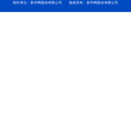
制作单位：新华网股份有限公司 版权所有：新华网股份有限公司
学术中国
乡村振兴
银龄
溯源中国
城市
旅游
能源
会展
彩票
娱乐
时尚
悦读
公益
一带一路
亚太网
上市公司
文化产业
地方频道
北京
天津
河北
山西
辽宁
吉林
上海
江苏
浙江
安徽
福建
江西