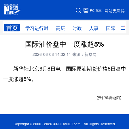
手机版
PC版本
网站无障碍
网站地图
首页
学习进行时
高层
时政
人事
国际
财
国际油价盘中一度涨超5%
学习进行时
高层
时政
人事
2026-06-08 14:32:11
来源：新华网
国际
财经
网评
港澳
新华社北京6月8日电 国际原油期货价格8日盘中
台湾
思客智库
全球连线
教育
一度涨超5%。
科技
科创
量子
体育
文化
书画
健康
军事
【责任编辑:赵阳】
访谈
视频
图片
政务
法律
中央文件
金融
汽车
Copyright © 2000 - 2026 XINHUANET.com All Rights Reserved.
食品
人居
信息化
数字经济