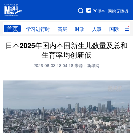
手机版
PC版本
网站无障碍
网站地图
首页
学习进行时
高层
时政
人事
国际
财
日本2025年国内本国新生儿数量及总和
学习进行时
高层
时政
人事
生育率均创新低
国际
财经
网评
港澳
2026-06-03 18:04:18
来源：新华网
台湾
思客智库
全球连线
教育
科技
科创
量子
体育
文化
书画
健康
军事
访谈
视频
图片
政务
法律
中央文件
金融
汽车
食品
人居
信息化
数字经济