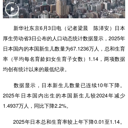
学术中国
乡村振兴
银龄
溯源中国
城市
旅游
能源
会展
新华社东京6月3日电（记者梁晨 陈泽安）日本
彩票
娱乐
时尚
悦读
厚生劳动省3日公布的人口动态统计数据显示，2025年
公益
一带一路
亚太网
上市公司
日本国内的本国新生儿数量为67.1236万人，总和生育
率（平均每名育龄妇女生育子女数）1.14，两项数据
文化产业
均创有统计以来的最低纪录。
地方频道
数据显示，日本新生儿数量已连续10年下降。
北京
天津
河北
山西
2025年日本国内出生的本国新生儿较2024年减少
1.4937万人，同比下降2.2%。
辽宁
吉林
上海
江苏
浙江
安徽
福建
江西
2025年日本总和生育率较上年下降0.01至1.14。