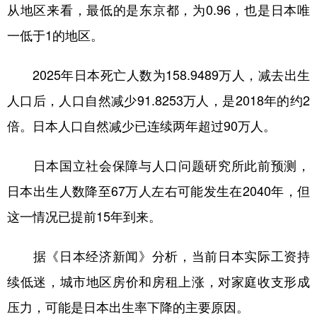
山东
河南
湖北
湖南
从地区来看，最低的是东京都，为0.96，也是日本唯
一低于1的地区。
广东
广西
海南
重庆
四川
贵州
云南
西藏
2025年日本死亡人数为158.9489万人，减去出生
陕西
甘肃
青海
宁夏
人口后，人口自然减少91.8253万人，是2018年的约2
倍。日本人口自然减少已连续两年超过90万人。
新疆
内蒙古
黑龙江
日本国立社会保障与人口问题研究所此前预测，
多语种频道
日本出生人数降至67万人左右可能发生在2040年，但
English
Español
Français
عربى
这一情况已提前15年到来。
Русский язык
日本語
한국어
据《日本经济新闻》分析，当前日本实际工资持
Deutsch
Português
续低迷，城市地区房价和房租上涨，对家庭收支形成
压力，可能是日本出生率下降的主要原因。