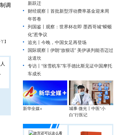
新跃迁
制调
财经观察丨
首批新型浮动费率基金迎来周
年答卷
列国鉴丨观察：世界杯在即 墨西哥城“蝾螈
化”惹争议
子丫】
追光丨
今晚，中国女足再登场
国际观察丨
伊朗“放狠话” 美伊谈判能否迈过
这道坎
专访丨“张雪机车”车手德比斯见证中国摩托
人
车成长
城事·微光丨中医“小
新华全媒+
白”行医记