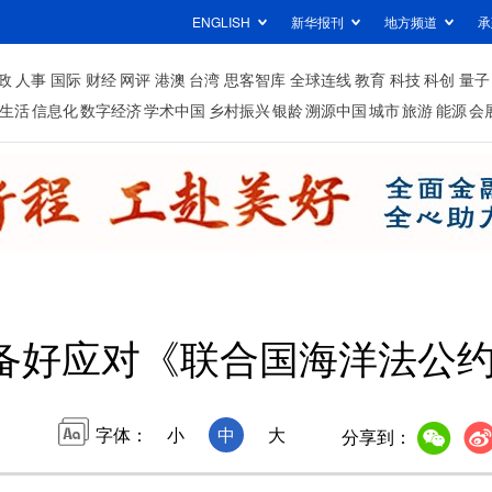
ENGLISH
新华报刊
地方频道
承
政
人事
国际
财经
网评
港澳
台湾
思客智库
全球连线
教育
科技
科创
量子
生活
信息化
数字经济
学术中国
乡村振兴
银龄
溯源中国
城市
旅游
能源
会
备好应对《联合国海洋法公
字体：
小
中
大
分享到：