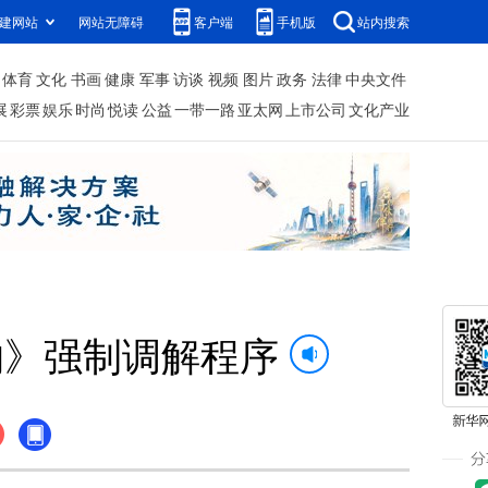
建网站
网站无障碍
客户端
手机版
站内搜索
体育
文化
书画
健康
军事
访谈
视频
图片
政务
法律
中央文件
展
彩票
娱乐
时尚
悦读
公益
一带一路
亚太网
上市公司
文化产业
约》强制调解程序