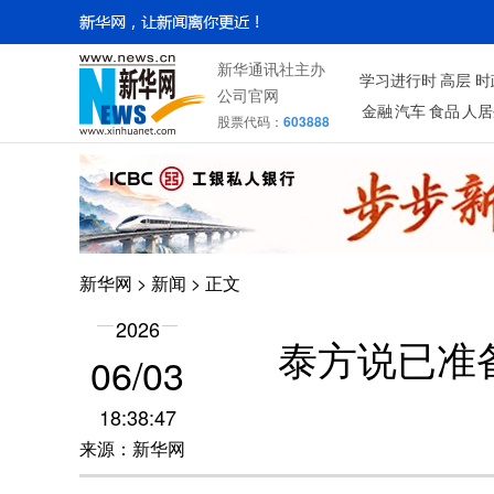
新华通讯社主办
学习进行时
高层
时
公司官网
金融
汽车
食品
人居
股票代码：
603888
新华网
>
新闻
> 正文
2026
泰方说已准
06/03
18:38:47
来源：新华网