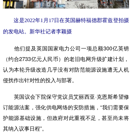
山东
河南
湖北
湖南
广东
广西
海南
重庆
这是2022年1月17日在英国赫特福德郡霍兹登拍摄
四川
贵州
云南
西藏
的发电站。新华社记者李颖摄
陕西
甘肃
青海
宁夏
他们提及英国国家电力公司一项总额300亿英镑
新疆
内蒙古
黑龙江
（约合2733亿元人民币）的老旧电网升级扩建计划，
认为本轮升级改造几乎没有对防范能源设施遭无人机
多语种频道
侵扰作出针对性的投入与部署。
English
Español
Français
عربى
英国议会下院保守党议员艾丽西亚·克恩斯希望修
Русский язык
日本語
한국어
订能源法案，强化供电网络的安防措施，“我们需要保
Deutsch
Português
护能源基础设施，但政府对此重视不足，甚至尚未将
其纳入议事日程”。