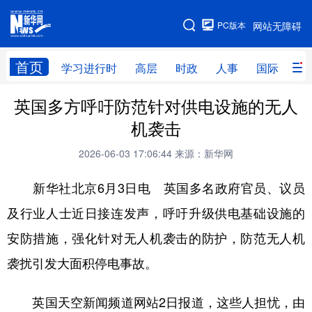
手机版
PC版本
网站无障碍
网站地图
首页
学习进行时
高层
时政
人事
国际
财
英国多方呼吁防范针对供电设施的无人
学习进行时
高层
时政
人事
机袭击
国际
财经
网评
港澳
2026-06-03 17:06:44
来源：新华网
台湾
思客智库
全球连线
教育
新华社北京6月3日电 英国多名政府官员、议员
科技
科创
量子
体育
及行业人士近日接连发声，呼吁升级供电基础设施的
文化
书画
健康
军事
安防措施，强化针对无人机袭击的防护，防范无人机
访谈
视频
图片
政务
袭扰引发大面积停电事故。
法律
中央文件
金融
汽车
英国天空新闻频道网站2日报道，这些人担忧，由
食品
人居
信息化
数字经济