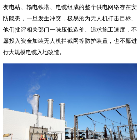
变电站、输电铁塔、电缆组成的整个供电网络存在安
学术中国
乡村振兴
银龄
溯源中国
防隐患，一旦发生冲突，极易沦为无人机打击目标。
城市
旅游
能源
会展
他们批评相关部门一味压低造价、追求施工速度，不
彩票
娱乐
时尚
悦读
愿投入资金加装无人机拦截网等防护装置，也不愿进
行大规模电缆入地改造。
公益
一带一路
亚太网
上市公司
文化产业
地方频道
北京
天津
河北
山西
辽宁
吉林
上海
江苏
浙江
安徽
福建
江西