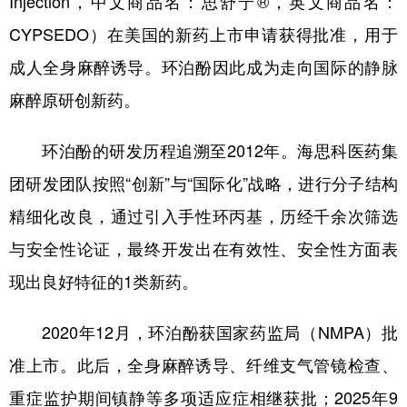
Injection，中文商品名：思舒宁®，英文商品名：
CYPSEDO）在美国的新药上市申请获得批准，用于
学术中国
乡村振兴
银龄
溯源中国
成人全身麻醉诱导。环泊酚因此成为走向国际的静脉
城市
旅游
能源
会展
麻醉原研创新药。
彩票
娱乐
时尚
悦读
环泊酚的研发历程追溯至2012年。海思科医药集
公益
一带一路
亚太网
上市公司
团研发团队按照“创新”与“国际化”战略，进行分子结构
文化产业
精细化改良，通过引入手性环丙基，历经千余次筛选
与安全性论证，最终开发出在有效性、安全性方面表
地方频道
现出良好特征的1类新药。
北京
天津
河北
山西
2020年12月，环泊酚获国家药监局（NMPA）批
辽宁
吉林
上海
江苏
准上市。此后，全身麻醉诱导、纤维支气管镜检查、
浙江
安徽
福建
江西
重症监护期间镇静等多项适应症相继获批；2025年9