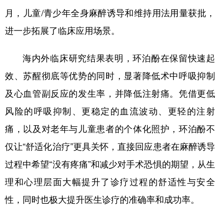
山东
河南
湖北
湖南
月，儿童/青少年全身麻醉诱导和维持用法用量获批，
广东
广西
海南
重庆
进一步拓展了临床应用场景。
四川
贵州
云南
西藏
海内外临床研究结果表明，环泊酚在保留快速起
陕西
甘肃
青海
宁夏
效、苏醒彻底等优势的同时，显著降低术中呼吸抑制
新疆
内蒙古
黑龙江
及心血管副反应的发生率，并降低注射痛。凭借更低
风险的呼吸抑制、更稳定的血流波动、更轻的注射
多语种频道
痛，以及对老年与儿童患者的个体化照护，环泊酚不
仅让“舒适化治疗”更具关怀，直接回应患者在麻醉诱导
English
Español
Français
عربى
过程中希望“没有疼痛”和减少对手术恐惧的期望，从生
Русский язык
日本語
한국어
理和心理层面大幅提升了诊疗过程的舒适性与安全
Deutsch
Português
性，同时也极大提升医生诊疗的准确率和成功率。