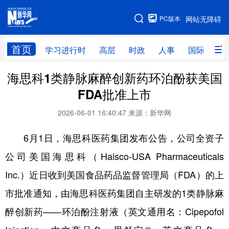
手机版
PC版本
网站无障碍
网站地图
首页
学习进行时
高层
时政
人事
国际
财
海思科1类静脉麻醉创新药环泊酚获美国
学习进行时
高层
时政
人事
FDA批准上市
国际
财经
网评
港澳
2026-06-01 16:40:47
来源：新华网
台湾
思客智库
全球连线
教育
6月1日，海思科医药集团发布公告，公司全资子
科技
科创
量子
体育
公司美国海思科（Haisco-USA Pharmaceuticals
文化
书画
健康
军事
Inc.）近日收到美国食品药品监督管理局（FDA）的上
访谈
视频
图片
政务
市批准通知，由海思科医药集团自主研发的1类静脉麻
法律
中央文件
金融
汽车
醉创新药——环泊酚注射液（英文通用名：Cipepofol
食品
人居
信息化
数字经济