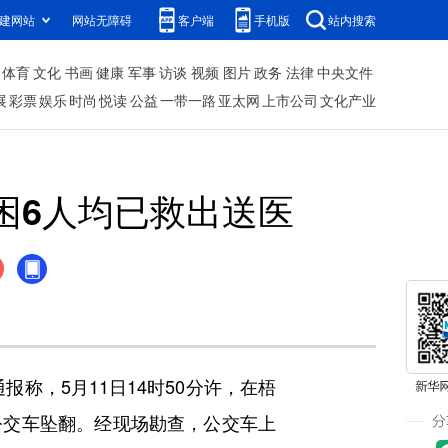
建网站
网站无障碍
客户端
手机版
站内搜索
体育
文化
书画
健康
军事
访谈
视频
图片
政务
法律
中央文件
展
彩票
娱乐
时尚
悦读
公益
一带一路
亚太网
上市公司
文化产业
困6人均已救出送医
称，5月11日14时50分许，在梧
公交车坠翻。经现场勘查，公交车上