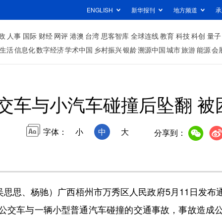
ENGLISH
新华报刊
地方频道
承
政
人事
国际
财经
网评
港澳
台湾
思客智库
全球连线
教育
科技
科创
量子
生活
信息化
数字经济
学术中国
乡村振兴
银龄
溯源中国
城市
旅游
能源
会
交车与小汽车碰撞后坠翻 被
字体：
小
中
大
分享到：
思、杨驰）广西梧州市万秀区人民政府5月11日发布通报
公交车与一辆小型普通汽车碰撞的交通事故，事故造成