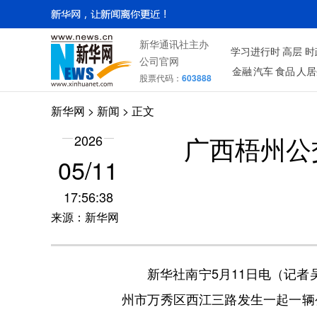
新华通讯社主办
学习进行时
高层
时
公司官网
金融
汽车
食品
人居
股票代码：
603888
新华网
>
新闻
> 正文
广西梧州公
2026
05/11
17:56:38
来源：新华网
新华社南宁5月11日电（记者吴思
州市万秀区西江三路发生一起一辆