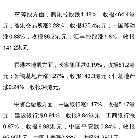
学术中国
乡村振兴
银龄
溯源中国
蓝筹股方面，腾讯控股跌1.48%，收报464.4港
元；香港交易所涨0.28%，收报425.4港元；中国移动
城市
旅游
能源
会展
涨0.88%，收报86.2港元；汇丰控股涨1.8%，收报
彩票
娱乐
时尚
悦读
141.2港元。
公益
一带一路
亚太网
上市公司
香港本地股方面，长实集团跌0.19%，收报51.2港
文化产业
元；新鸿基地产涨1.27%，收报143.3港元；恒基地产
涨0.24%，收报34港元。
地方频道
北京
天津
河北
山西
中资金融股方面，中国银行涨1.17%，收报5.17港
元；建设银行涨0.91%，收报8.84港元；工商银行涨
辽宁
吉林
上海
江苏
0.87%，收报6.98港元；中国平安跌0.84%，收报
浙江
安徽
福建
江西
65.05港元；中国人寿涨0.38%，收报31.38港元。