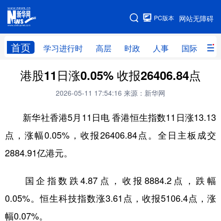
手机版
PC版本
网站无障碍
网站地图
首页
学习进行时
高层
时政
人事
国际
财
港股11日涨0.05% 收报26406.84点
学习进行时
高层
时政
人事
2026-05-11 17:54:16
来源：新华网
国际
财经
网评
港澳
新华社香港5月11日电 香港恒生指数11日涨13.13
台湾
思客智库
全球连线
教育
点，涨幅0.05%，收报26406.84点。全日主板成交
科技
科创
量子
体育
2884.91亿港元。
文化
书画
健康
军事
访谈
视频
图片
政务
国企指数跌4.87点，收报8884.2点，跌幅
0.05%。恒生科技指数涨3.61点，收报5106.4点，涨
法律
中央文件
金融
汽车
幅0.07%。
食品
人居
信息化
数字经济