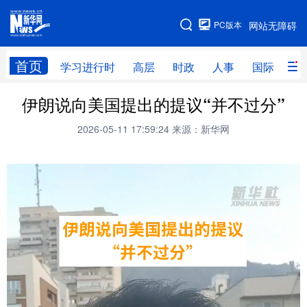
手机版
PC版本
网站无障碍
网站地图
首页
学习进行时
高层
时政
人事
国际
财
伊朗说向美国提出的提议“并不过分”
学习进行时
高层
时政
人事
2026-05-11 17:59:24
来源：新华网
国际
财经
网评
港澳
台湾
思客智库
全球连线
教育
科技
科创
量子
体育
文化
书画
健康
军事
访谈
视频
图片
政务
法律
中央文件
金融
汽车
食品
人居
信息化
数字经济