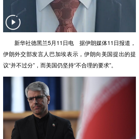
山东
河南
湖北
湖南
广东
广西
海南
重庆
四川
贵州
云南
西藏
陕西
甘肃
青海
宁夏
新华社德黑兰5月11日电 据伊朗媒体11日报道，
伊朗外交部发言人巴加埃表示，伊朗向美国提出的提
新疆
内蒙古
黑龙江
议“并不过分”，而美国仍坚持“不合理的要求”。
多语种频道
English
Español
Français
عربى
Русский язык
日本語
한국어
Deutsch
Português