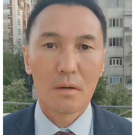
学术中国
乡村振兴
银龄
溯源中国
城市
旅游
能源
会展
彩票
娱乐
时尚
悦读
公益
一带一路
亚太网
上市公司
文化产业
地方频道
北京
天津
河北
山西
辽宁
吉林
上海
江苏
浙江
安徽
福建
江西