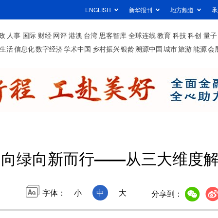
ENGLISH
新华报刊
地方频道
承
政
人事
国际
财经
网评
港澳
台湾
思客智库
全球连线
教育
科技
科创
量子
生活
信息化
数字经济
学术中国
乡村振兴
银龄
溯源中国
城市
旅游
能源
会
” 向绿向新而行——从三大维度
字体：
小
中
大
分享到：