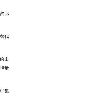
、占比
序替代
给出
力增量
向“集