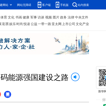
建网站
网站无障碍
客户端
手机版
站内搜索
体育
文化
书画
健康
军事
访谈
视频
图片
政务
法律
中央文件
展
彩票
娱乐
时尚
悦读
公益
一带一路
亚太网
上市公司
文化产业
解码能源强国建设之路