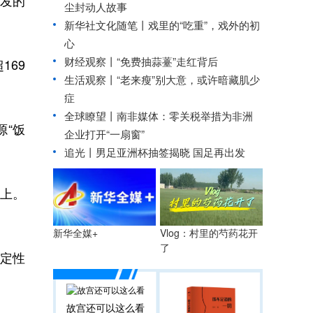
开发的
尘封动人故事
新华社文化随笔丨戏里的“吃重”，戏外的初
心
财经观察丨
“免费抽蒜薹”走红背后
169
生活观察丨“老来瘦”别大意，或许暗藏肌少
症
全球瞭望丨南非媒体：零关税举措为非洲
源“饭
企业打开“一扇窗”
追光丨
男足亚洲杯抽签揭晓 国足再出发
以上。
Vlog：村里的芍药花开
新华全媒+
了
定性
故宫还可以这么看