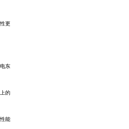
性更
西电东
以上的
底性能