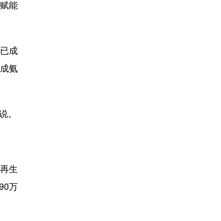
赋能
径已成
合成氨
说。
再生
90万