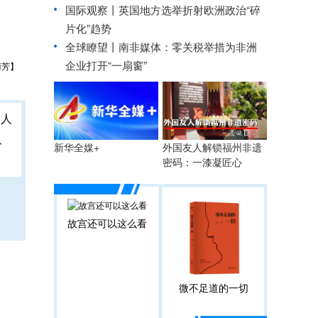
国际观察丨
英国地方选举折射欧洲政治“碎
片化”趋势
全球瞭望丨南非媒体：零关税举措为非洲
企业打开“一扇窗”
丽芳】
人
外国友人解锁福州非遗
新华全媒+
密码：一漆凝匠心
故宫还可以这么看
微不足道的一切