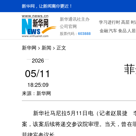
新华通讯社主办
学习进行时
高层
时
公司官网
金融
汽车
食品
人居
股票代码：
603888
新华网
>
新闻
> 正文
2026
菲
05/11
18:25:09
来源：新华网
新华社马尼拉5月11日电（记者赵晨捷 李
案，该案后续将递交参议院审理。当天，曾在
菲律宾参议长。