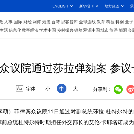
ENGLISH
新华报刊
地方频道
承
政
人事
国际
财经
网评
港澳
台湾
思客智库
全球连线
教育
科技
科创
量子
生活
信息化
数字经济
学术中国
乡村振兴
银龄
溯源中国
城市
旅游
能源
会
众议院通过莎拉弹劾案 参议
字体：
小
中
大
分享到：
萌）菲律宾众议院11日通过对副总统莎拉·杜特尔特的
菲前总统杜特尔特时期担任外交部长的艾伦·卡耶塔诺成