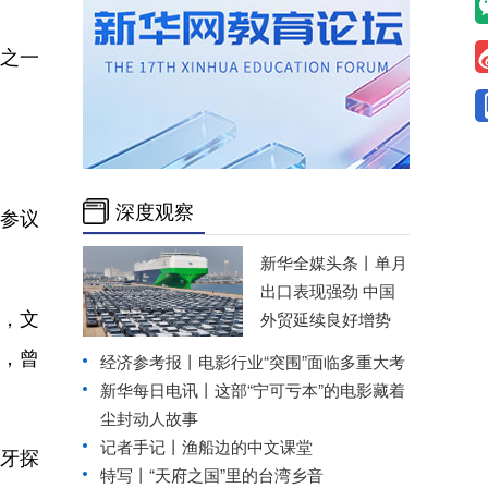
分之一
深度观察
的参议
新华全媒头条丨
单月
出口表现强劲 中国
，文
外贸延续良好增势
物，曾
经济参考报丨
电影行业“突围”面临多重大考
新华每日电讯丨
这部“宁可亏本”的电影藏着
尘封动人故事
记者手记丨渔船边的中文课堂
海牙探
特写丨“天府之国”里的台湾乡音