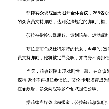
菲律宾众议院当天召开全体会议，255名众
的众议员支持弹劾，达到宪法规定的弹劾门槛
莎拉被指控涉嫌腐败、策划暗杀、煽动叛乱
莎拉是前总统杜特尔特的长女，今年2月宣布
员支持弹劾，她将被定罪免职，并终身不得担
当天，菲参议院出现戏剧性一幕。在众议院
森特·索托不再担任参议长。艾伦·卡耶塔诺成
在菲政府、参众两院等多个领域担任公职。
据菲律宾媒体此前报道，莎拉获菲总统府批准