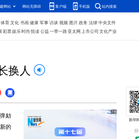
建网站
网站无障碍
客户端
手机版
站内搜索
体育
文化
书画
健康
军事
访谈
视频
图片
政务
法律
中央文件
展
彩票
娱乐
时尚
悦读
公益
一带一路
亚太网
上市公司
文化产业
长换人
弹劾
为新的