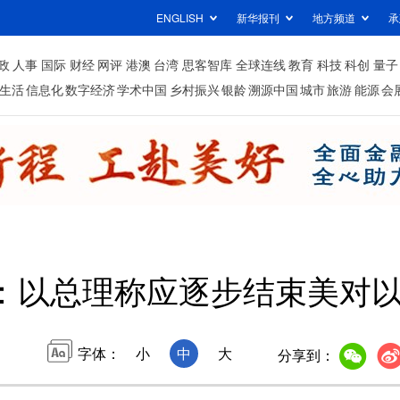
ENGLISH
新华报刊
地方频道
承
政
人事
国际
财经
网评
港澳
台湾
思客智库
全球连线
教育
科技
科创
量子
生活
信息化
数字经济
学术中国
乡村振兴
银龄
溯源中国
城市
旅游
能源
会
：以总理称应逐步结束美对
字体：
小
中
大
分享到：