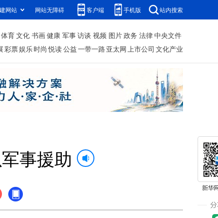
建网站
网站无障碍
客户端
手机版
站内搜索
体育
文化
书画
健康
军事
访谈
视频
图片
政务
法律
中央文件
展
彩票
娱乐
时尚
悦读
公益
一带一路
亚太网
上市公司
文化产业
以军事援助