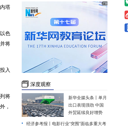
理内塔
以色
，并将
投入
深度观察
色列将
新华全媒头条丨
单月
出口表现强劲 中国
此外，
外贸延续良好增势
经济参考报丨
电影行业“突围”面临多重大考