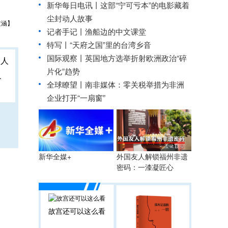
新华每日电讯丨
这部“宁可亏本”的电影藏着
尘封动人故事
文涵】
记者手记丨渔船边的中文课堂
特写丨“天府之国”里的台湾乡音
国际观察丨
英国地方选举折射欧洲政治“碎
片化”趋势
人
全球瞭望丨南非媒体：零关税举措为非洲
企业打开“一扇窗”
外国友人解锁福州非遗
新华全媒+
密码：一漆凝匠心
故宫还可以这么看