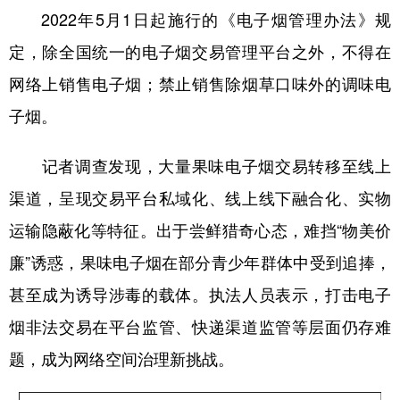
2022年5月1日起施行的《电子烟管理办法》规
学术中国
乡村振兴
银龄
溯源中国
定，除全国统一的电子烟交易管理平台之外，不得在
城市
旅游
能源
会展
网络上销售电子烟；禁止销售除烟草口味外的调味电
彩票
娱乐
时尚
悦读
子烟。
公益
一带一路
亚太网
上市公司
记者调查发现，大量果味电子烟交易转移至线上
文化产业
渠道，呈现交易平台私域化、线上线下融合化、实物
运输隐蔽化等特征。出于尝鲜猎奇心态，难挡“物美价
地方频道
廉”诱惑，果味电子烟在部分青少年群体中受到追捧，
甚至成为诱导涉毒的载体。执法人员表示，打击电子
北京
天津
河北
山西
烟非法交易在平台监管、快递渠道监管等层面仍存难
辽宁
吉林
上海
江苏
题，成为网络空间治理新挑战。
浙江
安徽
福建
江西