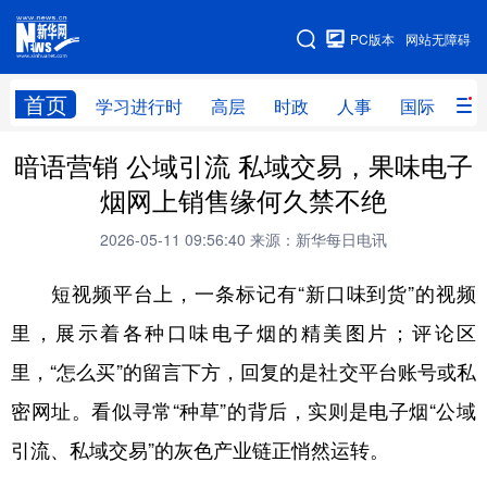
手机版
PC版本
网站无障碍
网站地图
首页
学习进行时
高层
时政
人事
国际
财
暗语营销 公域引流 私域交易，果味电子
学习进行时
高层
时政
人事
烟网上销售缘何久禁不绝
国际
财经
网评
港澳
2026-05-11 09:56:40
来源：新华每日电讯
台湾
思客智库
全球连线
教育
短视频平台上，一条标记有“新口味到货”的视频
科技
科创
量子
体育
里，展示着各种口味电子烟的精美图片；评论区
文化
书画
健康
军事
里，“怎么买”的留言下方，回复的是社交平台账号或私
访谈
视频
图片
政务
密网址。看似寻常“种草”的背后，实则是电子烟“公域
法律
中央文件
金融
汽车
引流、私域交易”的灰色产业链正悄然运转。
食品
人居
信息化
数字经济