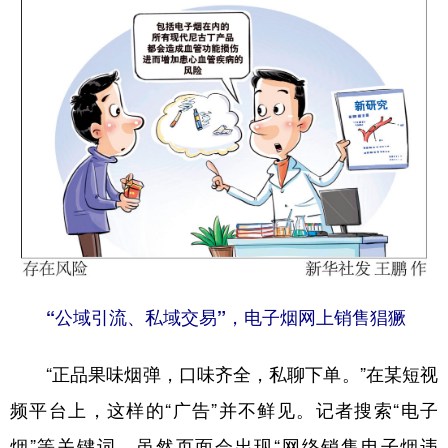
山东
河南
湖北
湖南
广东
广西
海南
重庆
四川
贵州
云南
西藏
陕西
甘肃
青海
宁夏
新疆
内蒙古
黑龙江
多语种频道
English
Español
Français
عربى
“公域引流、私域交易”，电子烟网上销售猖獗
Русский язык
日本語
한국어
“正品果味烟弹，口味齐全，私聊下单。”在某短视
Deutsch
Português
频平台上，这样的“广告”并不鲜见。记者搜索“电子
烟”等关键词，虽然页面会出现“网络销售电子烟违