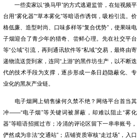
一些卖家以“换马甲”的方式逃避监管，在短视频平
台用“雾化器”“草本雾化”等暗语作诱饵，吸粉引流。价
格低廉、造型时尚、口味多样等“复合优势”，使果味电
子烟迎合了青少年的猎奇、尝鲜心理。先在社交平台
等“公域”引流，再到通讯软件等“私域”交易，最终由寄
递物流送货到家，连同“上游”的黑作坊生产，以不断迭
代的技术手段为支撑，逐步形成一条日趋隐蔽化、专
业化的黑灰产业链。
电子烟网上销售缘何久禁不绝？网络平台首当其
冲——“电子烟”等关键词被屏蔽，却难以阻止“雾化
器”等暗语招摇过市；冷清的评论区留下一串串账号，
俨然成为非法“交通站”；店铺资质审核“走过场”，入口