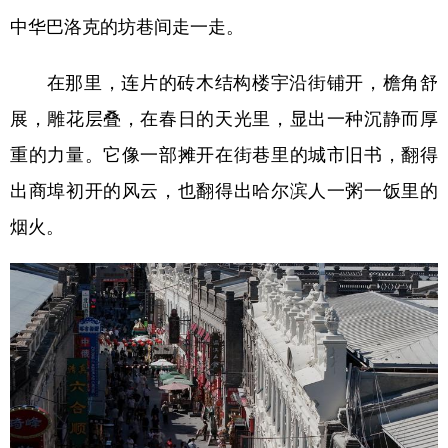
中华巴洛克的坊巷间走一走。
学术中国
乡村振兴
银龄
溯源中国
在那里，连片的砖木结构楼宇沿街铺开，檐角舒
城市
旅游
能源
会展
展，雕花层叠，在春日的天光里，显出一种沉静而厚
彩票
娱乐
时尚
悦读
重的力量。它像一部摊开在街巷里的城市旧书，翻得
公益
一带一路
亚太网
上市公司
出商埠初开的风云，也翻得出哈尔滨人一粥一饭里的
文化产业
烟火。
地方频道
北京
天津
河北
山西
辽宁
吉林
上海
江苏
浙江
安徽
福建
江西