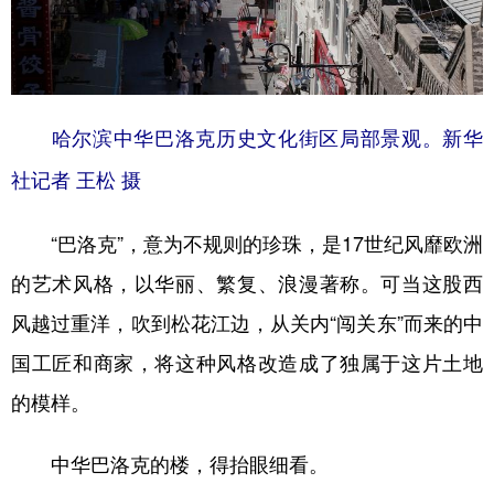
山东
河南
湖北
湖南
广东
广西
海南
重庆
四川
贵州
云南
西藏
哈尔滨中华巴洛克历史文化街区局部景观。新华
陕西
甘肃
青海
宁夏
社记者 王松 摄
新疆
内蒙古
黑龙江
“巴洛克”，意为不规则的珍珠，是17世纪风靡欧洲
多语种频道
的艺术风格，以华丽、繁复、浪漫著称。可当这股西
风越过重洋，吹到松花江边，从关内“闯关东”而来的中
English
Español
Français
عربى
国工匠和商家，将这种风格改造成了独属于这片土地
Русский язык
日本語
한국어
的模样。
Deutsch
Português
中华巴洛克的楼，得抬眼细看。