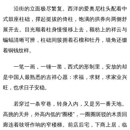
沿街的立面极尽繁复。西洋的爱奥尼柱头配着中
式鼓座柱础，撑起挺拔的倚柱，饱满的拱券向两侧舒
展开去。目光顺着柱身慢慢移上去，额枋上的祥云与
蝙蝠清晰可辨，柱础间簇拥着石榴和牡丹，墙角还缀
着铜钱纹样。
一笔一画，一锤一凿，西式的形制里，安放的却
是中国人最熟悉的吉祥心愿：求福，求财，求家业兴
旺，也求日子安稳。
若穿过一条窄巷，转身入内，又是另一番天地。
高挑的天井，外高内低的“圈楼”，一圈圈斑驳的木质回
廊连着吱呀作响的窄楼梯。前店后宅，下商上居，临