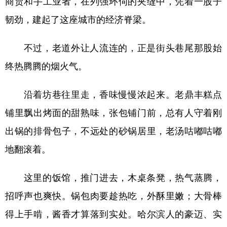
商贾和手工业者，在列强环伺的夹缝中，凭着一股子
韧劲，建起了这座城市的经济脊梁。
不过，老道外让人流连的，正是街头巷尾那股始
终热腾腾的烟火气。
沿着坊巷往里走，香味慢慢浓起来。老鼎丰糕点
铺里飘出烤面的甜熟味，张包铺门前，总有人守着刚
出锅的排骨包子，不远处的砂锅居里，老汤咕嘟咕嘟
地翻滚着。
这里的饭馆，推门进去，木桌条凳，热气蒸腾，
招呼声也爽快。锅包肉要趁热吃，外酥里嫩；大骨棒
得上手啃，酱香才算落到实处。哈尔滨人的豪迈、实