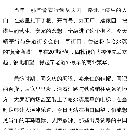
当年，那些背着行囊从关内一路北上谋生的人
们，在这里扎下了根。开商号、办工厂、建家园，把
谋生的营生、安家的念想，全融进了这个街区。今天
靖宇街与头道街交会的十字街口，曾被称作哈尔滨
的“黄金商眼”。早在20世纪初，四栋转角大楼便先后立
起，彼此相望，撑起了老道外最早的商业繁华。
鼎盛时期，同义庆的绸缎、泰来仁的鞋帽、同记
的百货，从这里出发，沿着江路与铁路销往更远的地
方；大罗新商场甚至装上了哈尔滨最早的电梯，在当
时足够让人津津乐道。今日再站在街口回望，仍能想
见当年的车马喧嚣、人声鼎沸。那些出身贫寒的中国