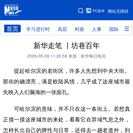
手机版
PC版本
网站无障碍
网站地图
首页
学习进行时
高层
时政
人事
国际
财
新华走笔 丨坊巷百年
学习进行时
高层
时政
人事
2026-05-08 11:26:58
来源：新华每日电讯
国际
财经
网评
港澳
提起哈尔滨的老街区，许多人先想到中央大街。
台湾
思客智库
全球连线
教育
那街的确漂亮，满是欧陆风情，几乎成了这座城市最
科技
科创
量子
体育
先映入人们脑海的一张面孔。
文化
书画
健康
军事
访谈
视频
图片
政务
可哈尔滨的意味，并不只在这一条街上。若想真
正摸一摸这座城市的来处，看看它在异域气息之外，
法律
中央文件
金融
汽车
怎样长出自己的脾性与日常，还得去一趟老道外，到
食品
人居
信息化
数字经济