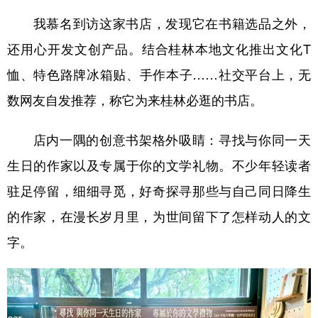
山东
河南
湖北
湖南
我慕名到访这家书店，发现它在书籍选品之外，
广东
广西
海南
重庆
还用心开发文创产品。结合桂林本地文化推出文化T
四川
贵州
云南
西藏
恤、特色路牌冰箱贴、手作本子……社交平台上，无
陕西
甘肃
青海
宁夏
数网友自发推荐，称它为来桂林必逛的书店。
新疆
内蒙古
黑龙江
店内一隅的创意书架格外吸睛：寻找与你同一天
生日的作家以及专属于你的文学礼物。不少年轻读者
多语种频道
驻足停留，细细寻觅，好奇探寻那些与自己同日降生
English
Español
Français
عربى
的作家，在漫长岁月里，为世间留下了怎样动人的文
字。
Русский язык
日本語
한국어
Deutsch
Português