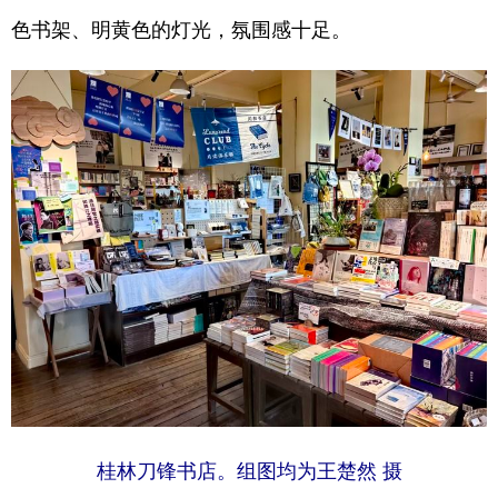
色书架、明黄色的灯光，氛围感十足。
学术中国
乡村振兴
银龄
溯源中国
城市
旅游
能源
会展
彩票
娱乐
时尚
悦读
公益
一带一路
亚太网
上市公司
文化产业
地方频道
北京
天津
河北
山西
辽宁
吉林
上海
江苏
浙江
安徽
福建
江西
桂林刀锋书店。组图均为王楚然 摄