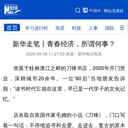
手机版
PC版本
网站无障碍
网站地图
首页
学习进行时
高层
时政
人事
国际
财
新华走笔丨青春经济，所谓何事？
学习进行时
高层
时政
人事
2026-05-08 11:27:03
来源：新华每日电讯
国际
财经
网评
港澳
坐落于桂林漓江之畔的刀锋书店，2005年开门营
台湾
思客智库
全球连线
教育
业，深耕城市20余年。一位“80后”当地朋友告诉
科技
科创
量子
体育
我：“读书时代它就在这里，早已是一代学子的文化记
文化
书画
健康
军事
忆。”
访谈
视频
图片
政务
店名取自英国作家毛姆的小说《刀锋》，门口写
法律
中央文件
金融
汽车
着一句话：不停地追寻和去爱。走进去，复古的原木
食品
人居
信息化
数字经济