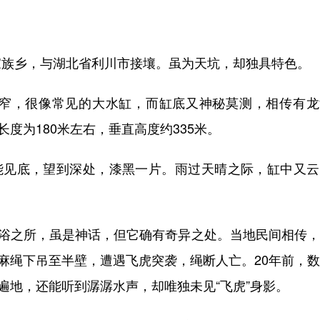
族乡，与湖北省利川市接壤。虽为天坑，却独具特色。
，很像常见的大水缸，而缸底又神秘莫测，相传有龙
度为180米左右，垂直高度约335米。
见底，望到深处，漆黑一片。雨过天晴之际，缸中又云
浴之所，虽是神话，但它确有奇异之处。当地民间相传，
粗麻绳下吊至半壁，遭遇飞虎突袭，绳断人亡。20年前，
遍地，还能听到潺潺水声，却唯独未见“飞虎”身影。