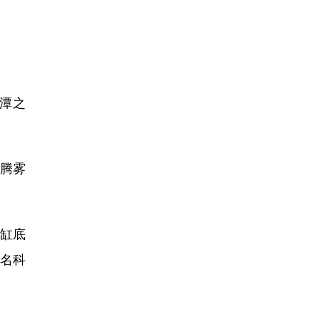
潭之
腾雾
缸底
数名科