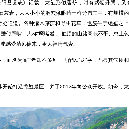
阳县县志》记载，龙缸形似香炉，时有紫烟升腾，又有
的石灰岩，大大小小的洞穴像眼睛一样分布其中，有规模
游览通道。各种灌木藤萝和野生花草，也簇生于绝壁之上
酷似鹰嘴，人称“鹰嘴岩”。缸顶的山路高低不平、忽上
又能感受清风徐来，令人神清气爽。
而名为“缸”者却不多见，再配以“龙”字，凸显其气质
开始打造龙缸景区，并于2012年向公众开放。如今，