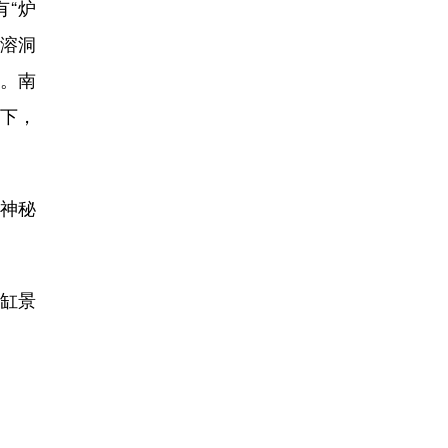
“炉
的溶洞
。南
忽下，
和神秘
龙缸景