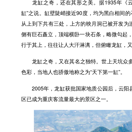
龙缸之奇，还在其形之美。据1935年《云
缸”之说。缸壁陡峭接近90度，均为黑白相间
从上到下共有三处，上方的映月洞已被开发为
侧有巨石矗立，顶端横卧一块石条，略微勾起，
行于其上，往往让人大汗淋漓，但俯瞰龙缸，
龙缸之奇，又在其名之独特。世上天坑众多，
色彩，当地人也骄傲地称之为“天下第一缸”。
2005年，龙缸获批国家地质公园后，云阳县
区已成为重庆客流量最大的景区之一。