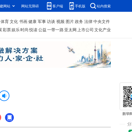
建网站
网站无障碍
客户端
手机版
站内搜索
体育
文化
书画
健康
军事
访谈
视频
图片
政务
法律
中央文件
展
彩票
娱乐
时尚
悦读
公益
一带一路
亚太网
上市公司
文化产业