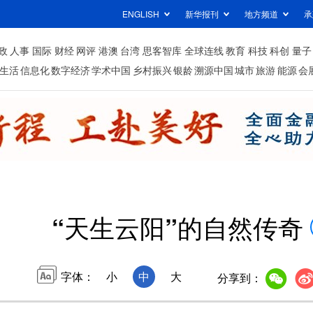
ENGLISH
新华报刊
地方频道
承
政
人事
国际
财经
网评
港澳
台湾
思客智库
全球连线
教育
科技
科创
量子
生活
信息化
数字经济
学术中国
乡村振兴
银龄
溯源中国
城市
旅游
能源
会
“天生云阳”的自然传奇
字体：
小
中
大
分享到：