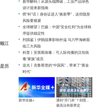
新华解码丨从源头端降碳，工业产品绿色
设计迎来新指南
唠“科”话丨身份证进入“换新季”，这些隐形
风险要规避
全球瞭望丨巴媒：中国“安全红利”为全球秩
序提供稳定性
列国鉴丨伊朗战事影响外溢 马六甲海峡面
顺江
临三大风险
科普丨安第斯病毒：可人际传播的汉坦病
毒“家族”成员
是历
追光丨
克鲁斯堡的“中国风”，带来了“黄金
时代”
遇到“开门杀”？别慌，
新华全媒+
最高法有新界定