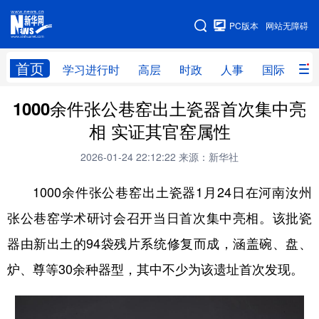
手机版
PC版本
网站无障碍
网站地图
首页
学习进行时
高层
时政
人事
国际
财
1000余件张公巷窑出土瓷器首次集中亮
学习进行时
高层
时政
人事
相 实证其官窑属性
国际
财经
网评
港澳
2026-01-24 22:12:22
来源：新华社
台湾
思客智库
全球连线
教育
1000余件张公巷窑出土瓷器1月24日在河南汝州
科技
科创
量子
体育
张公巷窑学术研讨会召开当日首次集中亮相。该批瓷
文化
书画
健康
军事
器由新出土的94袋残片系统修复而成，涵盖碗、盘、
访谈
视频
图片
政务
炉、尊等30余种器型，其中不少为该遗址首次发现。
法律
中央文件
金融
汽车
食品
人居
信息化
数字经济