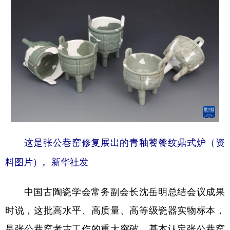
学术中国
乡村振兴
银龄
溯源中国
城市
旅游
能源
会展
彩票
娱乐
时尚
悦读
公益
一带一路
亚太网
上市公司
文化产业
这是张公巷窑修复展出的青釉饕餮纹鼎式炉（资
地方频道
料图片）。新华社发
北京
天津
河北
山西
中国古陶瓷学会常务副会长沈岳明总结会议成果
辽宁
吉林
上海
江苏
时说，这批高水平、高质量、高等级瓷器实物标本，
浙江
安徽
福建
江西
是张公巷窑考古工作的重大突破，基本认定张公巷窑