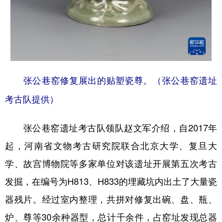
张公巷窑修复展出的贴塑瓷尊。（张公巷窑遗址
考古队提供）
张公巷窑遗址考古队领队赵文军介绍，自2017年
起，河南省文物考古研究院联合北京大学、复旦大
学、故宫博物院等多家单位对该遗址开展第五次考古
发掘，在编号为H813、H833的埋藏坑内出土了大量瓷
器残片。经过室内整理，共拼对修复出碗、盘、瓶、
炉、尊等30余种器型，总计千余件，占窑址发现总器