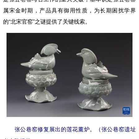
山东
河南
湖北
湖南
属宋金时期，产品具有御用性质，为长期困扰学界
广东
广西
海南
重庆
的“北宋官窑”之谜提供了关键线索。
四川
贵州
云南
西藏
陕西
甘肃
青海
宁夏
新疆
内蒙古
黑龙江
多语种频道
English
Español
Français
عربى
Русский язык
日本語
한국어
Deutsch
Português
张公巷窑修复展出的莲花薰炉。（张公巷窑遗址