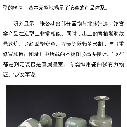
型的95%，基本完整地揭示了该窑的产品体系。
研究显示，张公巷窑部分器物与北宋清凉寺汝官
窑产品在造型上非常相似。同时，出土的青釉饕餮纹
鼎式炉、龙纹贴塑瓷尊、方壶等器物的形制，与《重
修宣和博古图录》中所载的器物图形高度接近。“这些
都是判定该窑是直属皇室、专烧御用瓷的强有力物
证。”赵文军说。