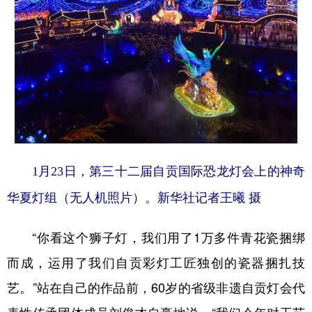
1月23日，第三十二届自贡国际恐龙灯会上的神奇
华夏灯组（无人机照片）。新华社记者王曦 摄
“你看这个狮子灯，我们用了1万多件青花瓷捆绑
而成，运用了我们自贡彩灯工匠独创的瓷器捆扎技
艺。”站在自己的作品前，60岁的省级非遗自贡灯会代