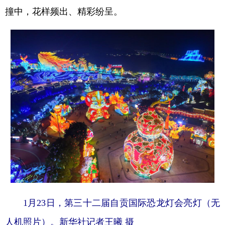
撞中，花样频出、精彩纷呈。
学术中国
乡村振兴
银龄
溯源中国
城市
旅游
能源
会展
彩票
娱乐
时尚
悦读
公益
一带一路
亚太网
上市公司
文化产业
地方频道
北京
天津
河北
山西
辽宁
吉林
上海
江苏
1月23日，第三十二届自贡国际恐龙灯会亮灯（无
浙江
安徽
福建
江西
人机照片）。新华社记者王曦 摄