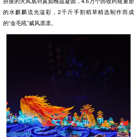
拼接的火凤凰羽翼如晚霞凝固，4.6万个回收药瓶重塑
的水麒麟流光溢彩，2千斤手割稻草精选制作而成
的“金毛吼”威风凛凛。