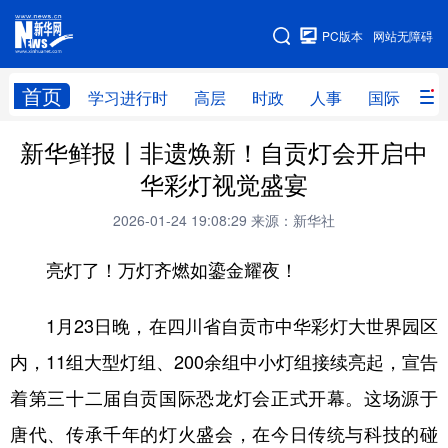
手机版
PC版本
网站无障碍
网站地图
首页
学习进行时
高层
时政
人事
国际
财
新华鲜报丨非遗焕新！自贡灯会开启中
学习进行时
高层
时政
人事
华彩灯视觉盛宴
国际
财经
网评
港澳
2026-01-24 19:08:29
来源：新华社
台湾
思客智库
全球连线
教育
亮灯了！万灯齐燃如鎏金耀夜！
科技
科创
量子
体育
文化
书画
健康
军事
1月23日晚，在四川省自贡市中华彩灯大世界园区
内，11组大型灯组、200余组中小灯组接续亮起，宣告
访谈
视频
图片
政务
着第三十二届自贡国际恐龙灯会正式开幕。这场源于
法律
中央文件
金融
汽车
唐代、传承千年的灯火盛会，在今日传统与科技的碰
食品
人居
信息化
数字经济