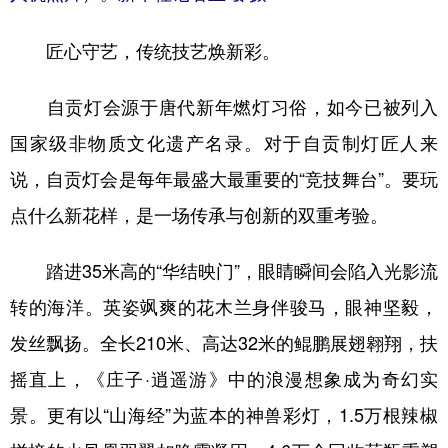
山东
河南
湖北
湖南
匠心守艺，传统技艺焕新彩。
广东
广西
海南
重庆
四川
贵州
云南
西藏
自贡灯会源于唐代新年燃灯习俗，如今已被列入
陕西
甘肃
青海
宁夏
国家级非物质文化遗产名录。对于自贡制灯匠人来
新疆
内蒙古
黑龙江
说，自贡灯会是每年最盛大最重要的“竞技舞台”。要玩
点什么新花样，是一场传承与创新的双重考验。
多语种频道
踏进35米高的“华结映门”，眼睛瞬间会陷入光影流
English
Español
Français
عربى
转的海洋。英姿飒爽的花木兰身伴骏马，眼神坚毅，
Русский язык
日本語
한국어
发丝飘扬。全长210米、高达32米的鲲鹏展翅翱翔，扶
摇直上，《庄子·逍遥游》中的浪漫想象成为奇幻实
Deutsch
Português
景。更有以“山海经”为蓝本的神兽彩灯，1.5万根辣椒