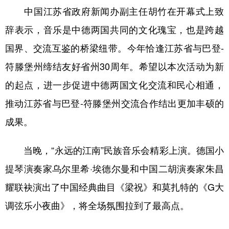
中国江苏省政府新闻办副主任胡竹在开幕式上致
学术中国
乡村振兴
银龄
溯源中国
辞表示，音乐是中德两国共同的文化瑰宝，也是跨越
城市
旅游
能源
会展
国界、交流互鉴的桥梁纽带。今年恰逢江苏省与巴登-
彩票
娱乐
时尚
悦读
符滕堡州缔结友好省州30周年。希望以本次活动为新
的起点，进一步促进中德两国文化交流和民心相通，
公益
一带一路
亚太网
上市公司
推动江苏省与巴登-符滕堡州交流合作结出更加丰硕的
文化产业
成果。
地方频道
当晚，“永远的江南”民族音乐会精彩上演。德国小
提琴演奏家乌尔里希·埃德尔曼和中国二胡演奏家朱昌
北京
天津
河北
山西
耀联袂演出了中国经典曲目《梁祝》和莫扎特的《G大
辽宁
吉林
上海
江苏
调弦乐小夜曲》，将全场氛围拉到了最高点。
浙江
安徽
福建
江西