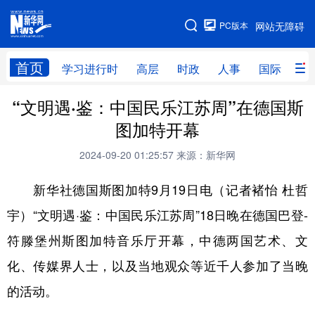
手机版
PC版本
网站无障碍
网站地图
首页
学习进行时
高层
时政
人事
国际
财
“文明遇·鉴：中国民乐江苏周”在德国斯
学习进行时
高层
时政
人事
图加特开幕
国际
财经
网评
港澳
2024-09-20 01:25:57
来源：新华网
台湾
思客智库
全球连线
教育
新华社德国斯图加特9月19日电（记者褚怡 杜哲
科技
科创
量子
体育
宇）“文明遇·鉴：中国民乐江苏周”18日晚在德国巴登-
文化
书画
健康
军事
符滕堡州斯图加特音乐厅开幕，中德两国艺术、文
访谈
视频
图片
政务
化、传媒界人士，以及当地观众等近千人参加了当晚
法律
中央文件
金融
汽车
的活动。
食品
人居
信息化
数字经济