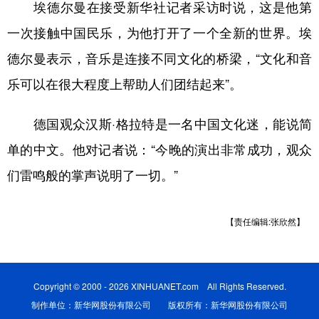
埃德尔曼在接受新华社记者采访时说，这是他第
山东
河南
湖北
湖南
一次接触中国民乐，为他打开了一个全新的世界。埃
广东
广西
海南
重庆
德尔曼表示，音乐是连接不同文化的桥梁，“文化和音
四川
贵州
云南
西藏
乐可以在很大程度上帮助人们团结起来”。
陕西
甘肃
青海
宁夏
德国观众汉斯·格拉特是一名中国文化迷，能说简
新疆
内蒙古
黑龙江
单的中文。他对记者说：“今晚的演出非常成功，观众
们雷鸣般的掌声说明了一切。”
多语种频道
English
Español
Français
عربى
【责任编辑:张欣然】
Русский язык
日本語
한국어
Deutsch
Português
Copyright © 2000 - 2026 XINHUANET.com All Rights Reserved.
制作单位：新华网股份有限公司 版权所有：新华网股份有限公司