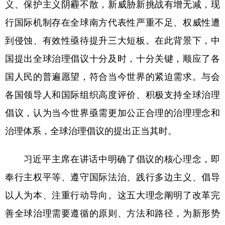
义、保护主义阴霾不散，新威胁新挑战有增无减，现
山东
河南
湖北
湖南
行国际机制存在全球南方代表性严重不足、权威性遭
广东
广西
海南
重庆
到侵蚀、有效性亟待提升三大短板。在此背景下，中
四川
贵州
云南
西藏
国提出全球治理倡议十分及时，十分关键，顺应了各
陕西
甘肃
青海
宁夏
国人民的普遍愿望，符合当今世界的紧迫需求。与会
新疆
内蒙古
黑龙江
各国领导人和国际组织高度评价、积极支持全球治理
倡议，认为当今世界亟需更加公正合理的治理理念和
多语种频道
治理体系，全球治理倡议的提出正当其时。
English
Español
Français
عربى
习近平主席在讲话中明确了倡议的核心理念，即
Русский язык
日本語
한국어
奉行主权平等、遵守国际法治、践行多边主义、倡导
Deutsch
Português
以人为本、注重行动导向。这五大理念阐明了改革完
善全球治理需要遵循的原则、方法和路径，为新形势