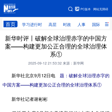
手机版
PC版本
网站无障碍
网站地图
首页
学习进行时
高层
时政
人事
国际
财
新华时评丨破解全球治理赤字的中国方
学习进行时
高层
时政
人事
案——构建更加公正合理的全球治理体
国际
财经
网评
港澳
系①
台湾
思客智库
全球连线
教育
2025-09-12 21:53:32
来源：新华网
科技
科创
量子
体育
新华社北京9月12日电
题：破解全球治理赤字的
文化
书画
健康
军事
中国方案——构建更加公正合理的全球治理体系①
访谈
视频
图片
政务
新华社记者谢彬彬
法律
中央文件
金融
汽车
食品
人居
信息化
数字经济