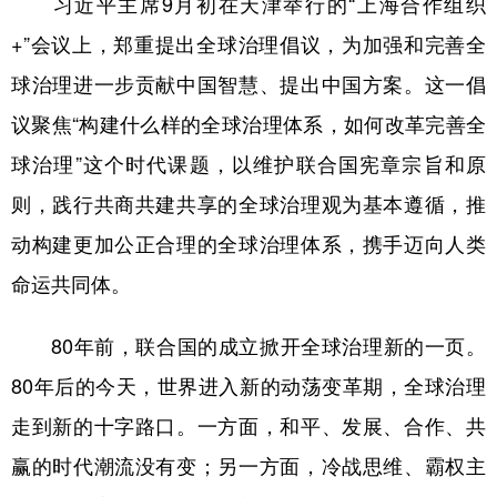
习近平主席9月初在天津举行的“上海合作组织
+”会议上，郑重提出全球治理倡议，为加强和完善全
学术中国
乡村振兴
银龄
溯源中国
球治理进一步贡献中国智慧、提出中国方案。这一倡
城市
旅游
能源
会展
议聚焦“构建什么样的全球治理体系，如何改革完善全
彩票
娱乐
时尚
悦读
球治理”这个时代课题，以维护联合国宪章宗旨和原
公益
一带一路
亚太网
上市公司
则，践行共商共建共享的全球治理观为基本遵循，推
文化产业
动构建更加公正合理的全球治理体系，携手迈向人类
命运共同体。
地方频道
80年前，联合国的成立掀开全球治理新的一页。
北京
天津
河北
山西
80年后的今天，世界进入新的动荡变革期，全球治理
辽宁
吉林
上海
江苏
走到新的十字路口。一方面，和平、发展、合作、共
浙江
安徽
福建
江西
赢的时代潮流没有变；另一方面，冷战思维、霸权主