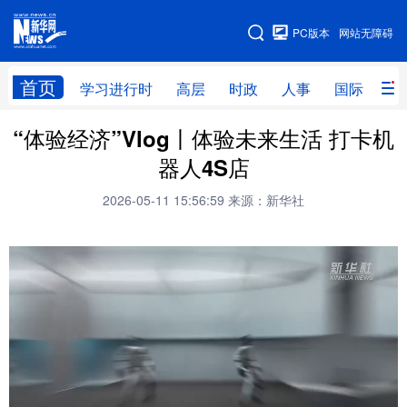
手机版
PC版本
网站无障碍
网站地图
首页
学习进行时
高层
时政
人事
国际
财
“体验经济”Vlog丨体验未来生活 打卡机
学习进行时
高层
时政
人事
器人4S店
国际
财经
网评
港澳
2026-05-11 15:56:59
来源：新华社
台湾
思客智库
全球连线
教育
科技
科创
量子
体育
文化
书画
健康
军事
访谈
视频
图片
政务
法律
中央文件
金融
汽车
食品
人居
信息化
数字经济