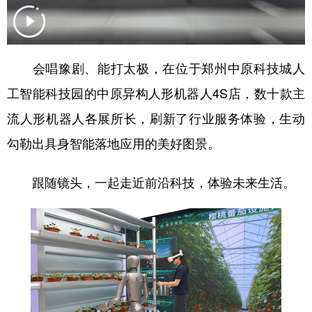
学术中国
乡村振兴
银龄
溯源中国
城市
旅游
能源
会展
会唱豫剧、能打太极，在位于郑州中原科技城人
彩票
娱乐
时尚
悦读
工智能科技园的中原异构人形机器人4S店，数十款主
公益
一带一路
亚太网
上市公司
流人形机器人各展所长，刷新了行业服务体验，生动
勾勒出具身智能落地应用的美好图景。
文化产业
跟随镜头，一起走近前沿科技，体验未来生活。
地方频道
北京
天津
河北
山西
辽宁
吉林
上海
江苏
浙江
安徽
福建
江西