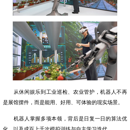
山东
河南
湖北
湖南
广东
广西
海南
重庆
四川
贵州
云南
西藏
陕西
甘肃
青海
宁夏
新疆
内蒙古
黑龙江
多语种频道
English
Español
Français
عربى
从休闲娱乐到工业巡检、农业管护，机器人不再
Русский язык
日本語
한국어
是展馆摆件，而是能用、好用、可体验的现实场景。
Deutsch
Português
机器人掌握多项本领，背后是日复一日的算法优
化，以及成百上千次模拟训练与自主学习迭代。